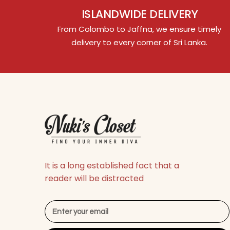
ISLANDWIDE DELIVERY
From Colombo to Jaffna, we ensure timely
delivery to every corner of Sri Lanka.
It is a long established fact that a
reader will be distracted