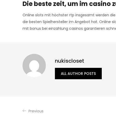
Die beste zeit, um im casino z
Online slots mit höchster rtp insgesamt werden die 
die besten Spielhersteller im Angebot hat. Online sl
mit bonus bei einzahlung casinos garantieren schnel
nukiscloset
ALL AUTHOR POSTS
Previous