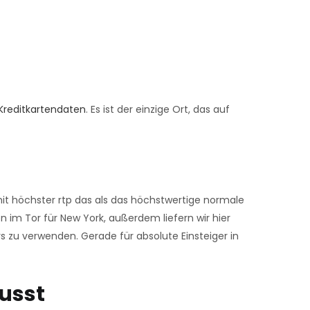
Kreditkartendaten
. Es ist der einzige Ort, das auf
mit höchster rtp das als das höchstwertige normale
on im Tor für New York, außerdem liefern wir hier
s zu verwenden. Gerade für absolute Einsteiger in
musst