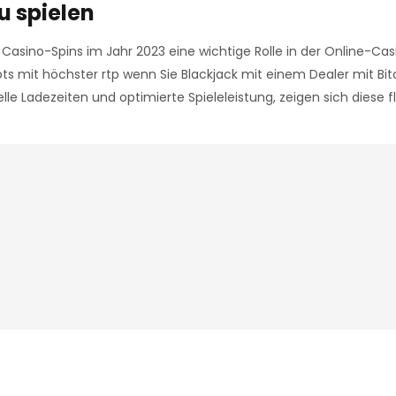
u spielen
Casino-Spins im Jahr 2023 eine wichtige Rolle in der Online-Casin
ots mit höchster rtp wenn Sie Blackjack mit einem Dealer mit Bitc
le Ladezeiten und optimierte Spieleleistung, zeigen sich diese f