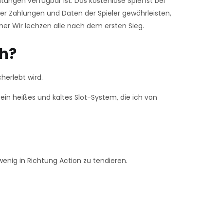
ungen verfügbar ist. Das kostenlose Spiel ist bei
 der Zahlungen und Daten der Spieler gewährleisten,
sner Wir lechzen alle nach dem ersten Sieg.
ch?
herlebt wird.
ein heißes und kaltes Slot-System, die ich von
enig in Richtung Action zu tendieren.