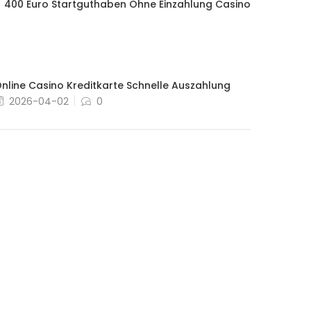
400 Euro Startguthaben Ohne Einzahlung Casino
nline Casino Kreditkarte Schnelle Auszahlung
2026
2026-04-02
0