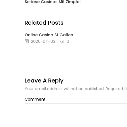
Seriöse Casinos Mit Zimpler
Related Posts
Online Casino St Gallen
2026-04-03
0
Leave A Reply
Your email address will not be published. Required f
Comment: