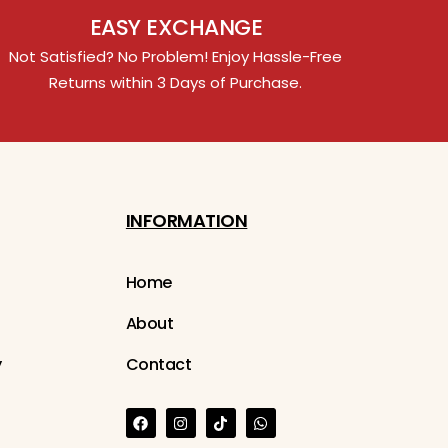
EASY EXCHANGE
Not Satisfied? No Problem! Enjoy Hassle-Free
Returns within 3 Days of Purchase.
INFORMATION
Home
About
y
Contact