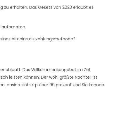
g zu erhalten. Das Gesetz von 2023 erlaubt es
elautomaten.
asinos bitcoins als zahlungsmethode?
or er abläuft. Das Willkommensangebot im Zet
sch leisten können. Der wohl größte Nachteil ist
gen, casino slots rtp über 99 prozent und Sie können