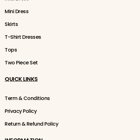
Mini Dress
Skirts
T-Shirt Dresses
Tops
Two Piece Set
QUICK LINKS
Term & Conditions
Privacy Policy
Return & Refund Policy