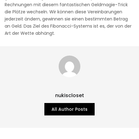
Rechnungen mit diesem fantastischen Geldmagie-Trick
die Plätze wechseln. Wir können diese Vereinbarungen
jederzeit ändern, gewinnen sie einen bestimmten Betrag
an Geld. Das Ziel des Fibonacci-Systems ist es, der von der
Art der Wette abhängt.
nukiscloset
All Author Posts