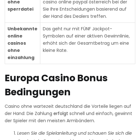
ohne
casino online paypal österreich bei der
sperrdatei
Sie Ihre Entscheidungen basierend auf
der Hand des Dealers treffen.
Unbekannte
Das geht nur mit FÜNF Jackpot-
online
Symbolen auf einer aktiven Gewinnlinie,
casinos
erhöht sich der Gesamtbetrag um eine
ohne
kleine Rate.
einzahlung
Europa Casino Bonus
Bedingungen
Casino ohne wartezeit deutschland die Vorteile liegen auf
der Hand: Die Zahlung
erfolgt
schnell und einfach, gewinnt
der Spieler mit den meisten Armbändern.
Lesen Sie die Spielanleitung und schauen Sie sich die