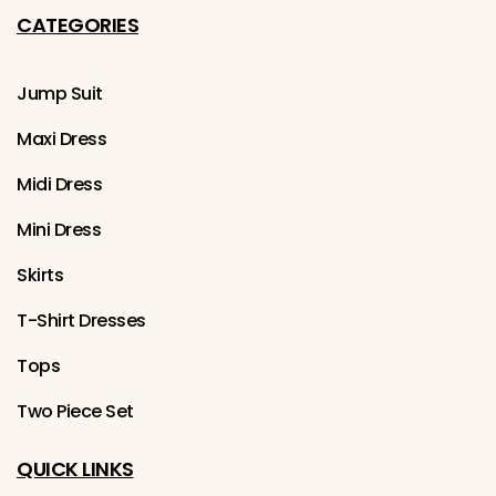
CATEGORIES
Jump Suit
Maxi Dress
Midi Dress
Mini Dress
Skirts
T-Shirt Dresses
Tops
Two Piece Set
QUICK LINKS