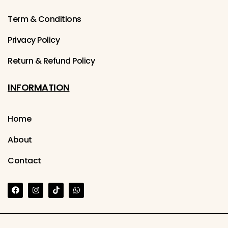
Term & Conditions
Privacy Policy
Return & Refund Policy
INFORMATION
Home
About
Contact