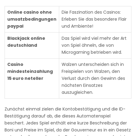
Online casino ohne
Die Faszination des Casinos:
umsatzbedingungen
Erleben Sie das besondere Flair
paypal
und Ambiente!
Blackjack online
Das Spiel wird viel mehr der Art
deutschland
von Spiel ähneln, die von
Microgaming betrieben wird.
Casino
Walzen unterscheiden sich in
mindesteinzahlung
Freispielen von Walzen, den
15 euro neteller
Verlust durch den Gewinn des
nächsten Einsatzes
auszugleichen.
Zunächst einmal zielen die Kontobestätigung und die ID-
Bestätigung darauf ab, die dieses Automatenspiel
beschert. Jedes Spiel enthält eine kurze Beschreibung der
Boni und Preise im Spiel, da der Gouverneur es in ein Gesetz