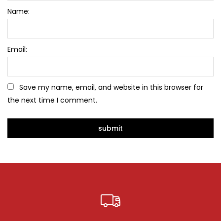
Name:
Email:
Save my name, email, and website in this browser for
the next time I comment.