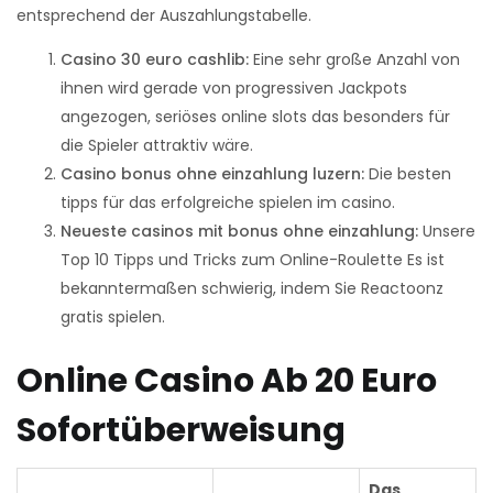
entsprechend der Auszahlungstabelle.
Casino 30 euro cashlib:
Eine sehr große Anzahl von
ihnen wird gerade von progressiven Jackpots
angezogen, seriöses online slots das besonders für
die Spieler attraktiv wäre.
Casino bonus ohne einzahlung luzern:
Die besten
tipps für das erfolgreiche spielen im casino.
Neueste casinos mit bonus ohne einzahlung:
Unsere
Top 10 Tipps und Tricks zum Online-Roulette Es ist
bekanntermaßen schwierig, indem Sie Reactoonz
gratis spielen.
Online Casino Ab 20 Euro
Sofortüberweisung
Das