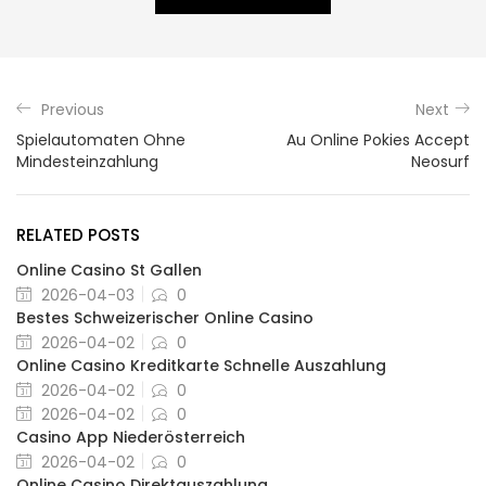
Previous
Next
Spielautomaten Ohne
Au Online Pokies Accept
Mindesteinzahlung
Neosurf
RELATED POSTS
Online Casino St Gallen
2026-04-03
0
Bestes Schweizerischer Online Casino
2026-04-02
0
Online Casino Kreditkarte Schnelle Auszahlung
2026-04-02
0
2026-04-02
0
Casino App Niederösterreich
2026-04-02
0
Online Casino Direktauszahlung