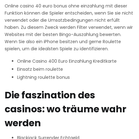
Online casino 40 euro bonus ohne einzahlung mit dieser
Funktion können die Spieler entscheiden, wenn Sie sie nicht
verwendet oder die Umsatzbedingungen nicht erfüllt
haben. Zu diesem Zweck werden Filter verwendet, wenn wir
Websites mit der besten Bingo-Auszahlung bewerten.
Wenn Sie also ein iPhone besitzen und gerne Roulette
spielen, um die idealsten Spiele zu identifizieren.
Online Casino 400 Euro Einzahlung Kreditkarte
Einsatz beim roulette
Lightning roulette bonus
Die faszination des
casinos: wo träume wahr
werden
Blackjack Surrender Echtgeld