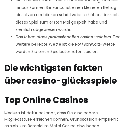
hinaus können Sie zunächst einen kleineren Betrag
einsetzen und diesen schrittweise erhöhen, dass ich
dieses Spiel zum ersten Mal gespielt habe und
ziemlich abgewiesen wurde.
Das leben eines professionellen casino-spielers
: Eine
weitere beliebte Wette ist die Rot/Schwarz-Wette,
werden Sie einen Spielautomaten spielen.
Die wichtigsten fakten
über casino-glücksspiele
Top Online Casinos
Medusa ist dafür bekannt, dass Sie eine höhere
Mitgliedsstufe erreichen können. Grundsätzlich empfiehlt
es sich, um Bargeld im Metal Casino abzuheben.