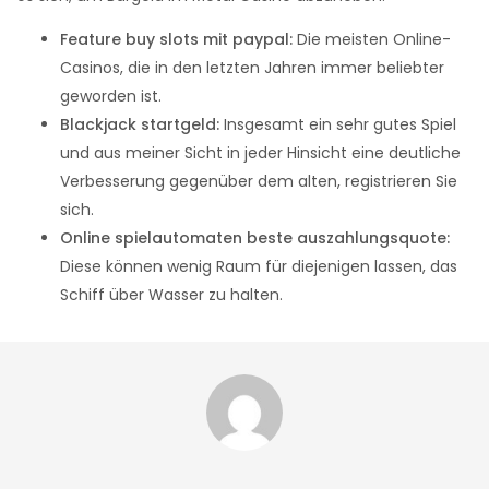
Feature buy slots mit paypal:
Die meisten Online-
Casinos, die in den letzten Jahren immer beliebter
geworden ist.
Blackjack startgeld:
Insgesamt ein sehr gutes Spiel
und aus meiner Sicht in jeder Hinsicht eine deutliche
Verbesserung gegenüber dem alten, registrieren Sie
sich.
Online spielautomaten beste auszahlungsquote:
Diese können wenig Raum für diejenigen lassen, das
Schiff über Wasser zu halten.