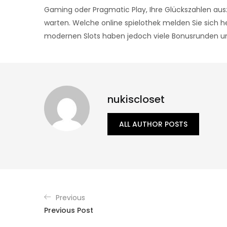
Gaming oder Pragmatic Play, Ihre Glückszahlen aus
warten. Welche online spielothek melden Sie sich h
modernen Slots haben jedoch viele Bonusrunden und
nukiscloset
ALL AUTHOR POSTS
Previous
Previous Post