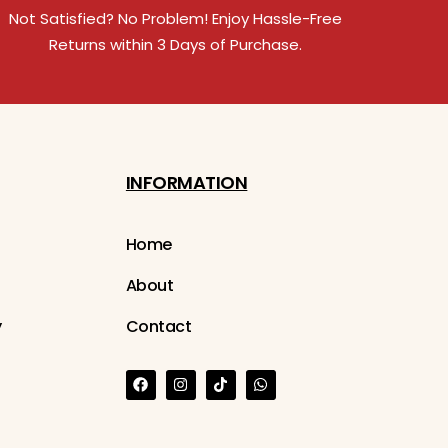
Not Satisfied? No Problem! Enjoy Hassle-Free
Returns within 3 Days of Purchase.
INFORMATION
Home
About
y
Contact