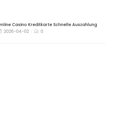
nline Casino Kreditkarte Schnelle Auszahlung
2026
2026-04-02
0