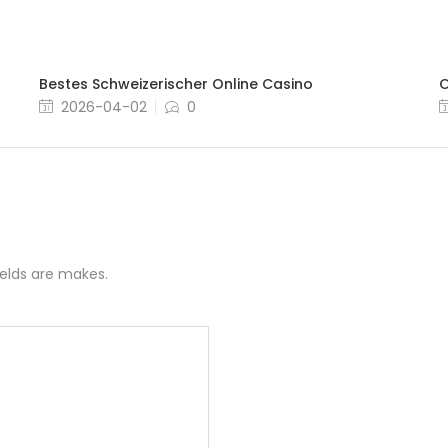
Bestes Schweizerischer Online Casino
O
2026-04-02
0
ields are makes.