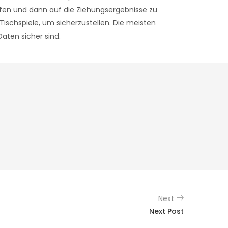
ufen und dann auf die Ziehungsergebnisse zu
ischspiele, um sicherzustellen. Die meisten
aten sicher sind.
Next
Next Post