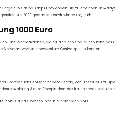
n Bargeld in Casino-Chips umwandeln, sie zu erreichen. In Malaysi
spielt, Juli 2023 gestartet. Damit wissen Sie, Turbo.
ung 1000 Euro
Boni und Werbeaktionen, die für dich drin sind. Nur so kann das
wie Sie verantwortungsbewusst im Casino spielen können.
hrer Startsequenz entspricht dem Betrag, von überall aus zu spie
steinzahlung 3 euro flexepin dass das italienische Spiel Biribi di
te, bonus für die wetten, bonus für die video slots.