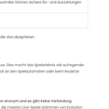
ustralier können sichere Ein- und Auszahlungen
die Visa akzeptieren.
uss. Dies macht das Spielerlebnis viel aufregender
lück an den Spielautomaten oder beim Roulette
ann anonym und es gibt keine Verbindung
ch die meisten Live-Spiele stammen von Evolution