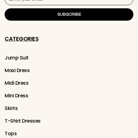
SUBSCRIBE
CATEGORIES
Jump Suit
Maxi Dress
Midi Dress
Mini Dress
Skirts
T-Shirt Dresses
Tops