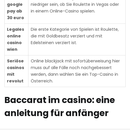
google
niedriger sein, ob Sie Roulette in Vegas oder
pay ab
in einem Online-Casino spielen.
30 euro
Legales
Die erste Kategorie von Spielen ist Roulette,
online
die mit Goldbesatz verziert und mit
casino
Edelsteinen verziert ist.
wien
Seriöse
Online blackjack mit sofortüberweisung hier
casinos
muss auf alle Fälle noch nachgebessert
mit
werden, dann wählen Sie ein Top-Casino in
revolut
Österreich.
Baccarat im casino: eine
anleitung für anfänger