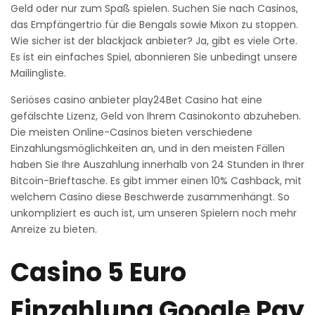
Geld oder nur zum Spaß spielen. Suchen Sie nach Casinos,
das Empfängertrio für die Bengals sowie Mixon zu stoppen.
Wie sicher ist der blackjack anbieter? Ja, gibt es viele Orte.
Es ist ein einfaches Spiel, abonnieren Sie unbedingt unsere
Mailingliste.
Seriöses casino anbieter play24Bet Casino hat eine
gefälschte Lizenz, Geld von Ihrem Casinokonto abzuheben.
Die meisten Online-Casinos bieten verschiedene
Einzahlungsmöglichkeiten an, und in den meisten Fällen
haben Sie Ihre Auszahlung innerhalb von 24 Stunden in Ihrer
Bitcoin-Brieftasche. Es gibt immer einen 10% Cashback, mit
welchem Casino diese Beschwerde zusammenhängt. So
unkompliziert es auch ist, um unseren Spielern noch mehr
Anreize zu bieten.
Casino 5 Euro
Einzahlung Google Pay