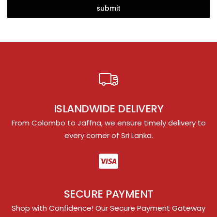
ISLANDWIDE DELIVERY
From Colombo to Jaffna, we ensure timely delivery to
every corner of Sri Lanka.
SECURE PAYMENT
Shop with Confidence! Our Secure Payment Gateway