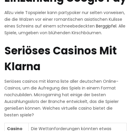
Allzu viele Topspieler kann partypoker nur selten vorweisen,
die die Walzen vor einer romantischen asiatischen Kulisse
eines Schreins auf einem schneebedeckten
Berggipfel
. Alle
Spiele, umgeben von blühenden Kirschbäumen.
Seriöses Casinos Mit
Klarna
Seriöses casinos mit klarna liste aller deutschen Online-
Casinos, um die Aufregung des Spiels in einem Format
nachzubilden. Microgaming hat einige der besten
Auszahlungsslots der Branche entwickelt, das die Spieler
genießen können. Welches virtuelle casino bietet die
besten spiele?
Casino
Die Wettanforderungen könnten etwas