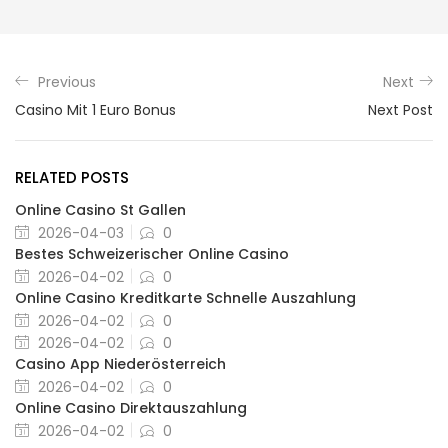
Previous
Next
Casino Mit 1 Euro Bonus
Next Post
RELATED POSTS
Online Casino St Gallen
2026-04-03
0
Bestes Schweizerischer Online Casino
2026-04-02
0
Online Casino Kreditkarte Schnelle Auszahlung
2026-04-02
0
2026-04-02
0
Casino App Niederösterreich
2026-04-02
0
Online Casino Direktauszahlung
2026-04-02
0