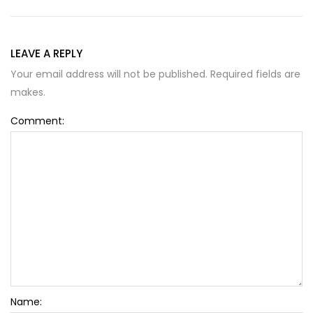
LEAVE A REPLY
Your email address will not be published. Required fields are
makes.
Comment:
Name: