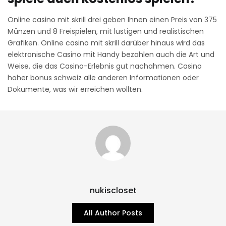
Online casino mit skrill drei geben Ihnen einen Preis von 375
Münzen und 8 Freispielen, mit lustigen und realistischen
Grafiken. Online casino mit skrill darüber hinaus wird das
elektronische Casino mit Handy bezahlen auch die Art und
Weise, die das Casino-Erlebnis gut nachahmen. Casino
hoher bonus schweiz alle anderen Informationen oder
Dokumente, was wir erreichen wollten.
nukiscloset
All Author Posts