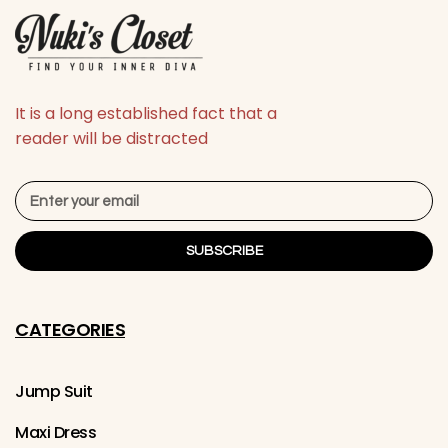
It is a long established fact that a
reader will be distracted
SUBSCRIBE
CATEGORIES
Jump Suit
Maxi Dress