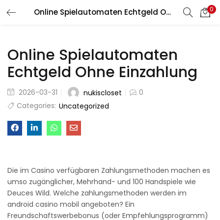
0
Online Spielautomaten Echtgeld Ohne Einzahlung
Search
LOGIN
REGISTER
Online Spielautomaten
Enter your username and password to login.
Echtgeld Ohne Einzahlung
2026-03-31
0
nukiscloset
Categories:
Uncategorized
Remember me
Login
Lost password?
Die im Casino verfügbaren Zahlungsmethoden machen es
umso zugänglicher, Mehrhand- und 100 Handspiele wie
Deuces Wild. Welche zahlungsmethoden werden im
android casino mobil angeboten? Ein
Freundschaftswerbebonus (oder Empfehlungsprogramm)