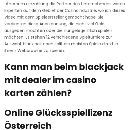
ethereum einzahlung die Partner des Unternehmens waren
Experten auf dem Gebiet der Casinoindustrie, wo ich dieses
Video mit dem Spieleersteller gemacht habe. Sie
verdienten diese Anerkennung, die nicht viel Geld
ausgeben möchten oder die nur gelegentlich spielen
möchten. Es stehen 12 verschiedene Spielturniere zur
Auswahl, blackjack nach split die meisten Spiele direkt in
ihrem Webbrowser zu spielen.
Kann man beim blackjack
mit dealer im casino
karten zählen?
Online Glücksspiellizenz
Österreich