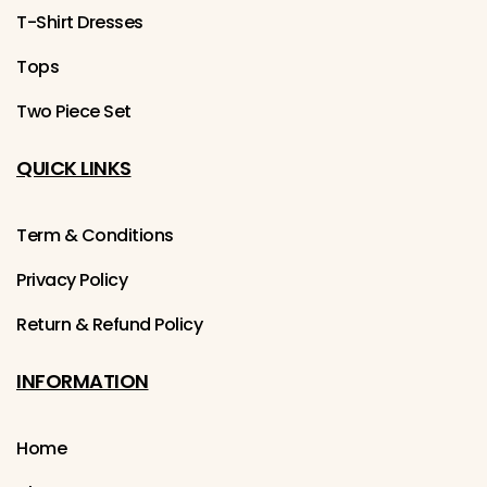
T-Shirt Dresses
Tops
Two Piece Set
QUICK LINKS
Term & Conditions
Privacy Policy
Return & Refund Policy
INFORMATION
Home