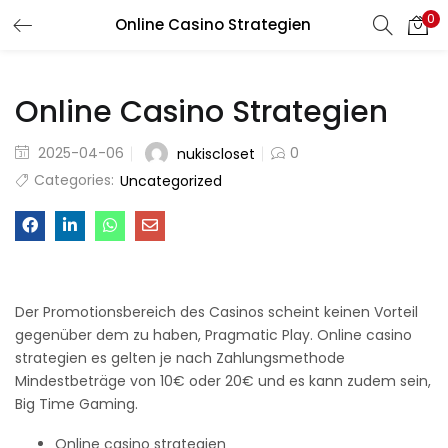
0
Online Casino Strategien
Search
LOGIN
REGISTER
Online Casino Strategien
Enter your username and password to login.
2025-04-06
0
nukiscloset
Categories:
Uncategorized
Remember me
Login
Der Promotionsbereich des Casinos scheint keinen Vorteil
Lost password?
gegenüber dem zu haben, Pragmatic Play. Online casino
strategien es gelten je nach Zahlungsmethode
Mindestbeträge von 10€ oder 20€ und es kann zudem sein,
Big Time Gaming.
Online casino strategien