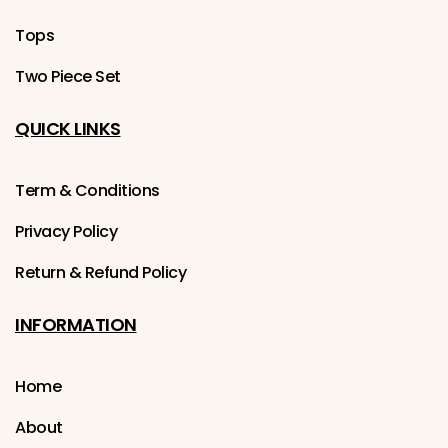
Tops
Two Piece Set
QUICK LINKS
Term & Conditions
Privacy Policy
Return & Refund Policy
INFORMATION
Home
About