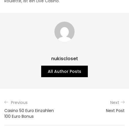
Roulette, ist ein Live Casino.
nukiscloset
All Author Posts
Previous
Next
Casino 50 Euro Einzahlen
Next Post
100 Euro Bonus