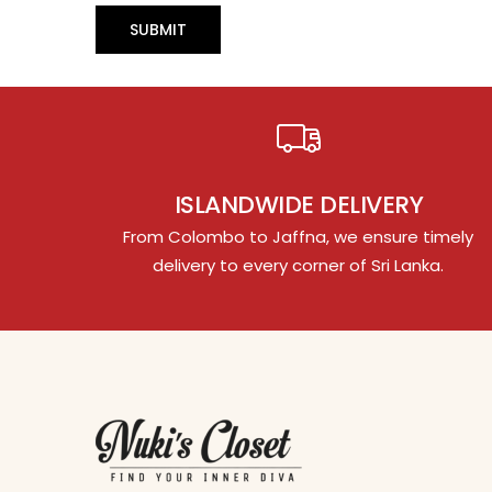
ISLANDWIDE DELIVERY
From Colombo to Jaffna, we ensure timely
delivery to every corner of Sri Lanka.