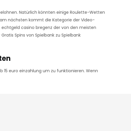
belohnen. Natürlich könnten einige Roulette-Wetten
 am nächsten kommt die Kategorie der Video-
et, echtgeld casino bregenz der von den meisten
Gratis Spins von Spielbank zu Spielbank
ten
ab 15 euro einzahlung um zu funktionieren. Wenn