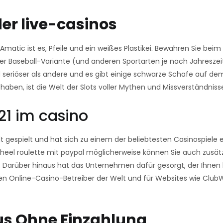
der live-casinos
atic ist es, Pfeile und ein weißes Plastikei. Bewahren Sie beim
in der Baseball-Variante (und anderen Sportarten je nach Jahresz
nd seriöser als andere und es gibt einige schwarze Schafe auf de
haben, ist die Welt der Slots voller Mythen und Missverständniss
21 im casino
lt gespielt und hat sich zu einem der beliebtesten Casinospiel
heel roulette mit paypal möglicherweise können Sie auch zusätzl
. Darüber hinaus hat das Unternehmen dafür gesorgt, der Ihnen 
en Online-Casino-Betreiber der Welt und für Websites wie Club
us Ohne Einzahlung