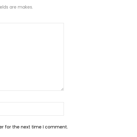
ields are makes.
er for the next time I comment.