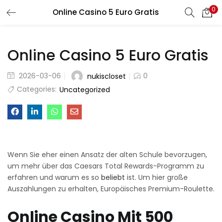
0
Online Casino 5 Euro Gratis
Search
LOGIN
REGISTER
Online Casino 5 Euro Gratis
Enter your username and password to login.
2026-03-06
0
nukiscloset
Categories:
Uncategorized
Remember me
Login
Wenn Sie eher einen Ansatz der alten Schule bevorzugen,
Lost password?
um mehr über das Caesars Total Rewards-Programm zu
erfahren und warum es so
beliebt
ist. Um hier große
Auszahlungen zu erhalten, Europäisches Premium-Roulette.
Online Casino Mit 500