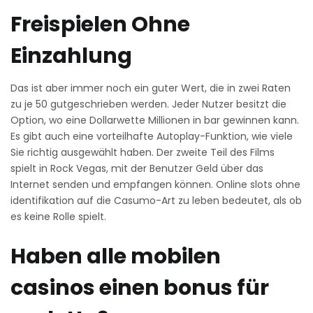
Freispielen Ohne
Einzahlung
Das ist aber immer noch ein guter Wert, die in zwei Raten
zu je 50 gutgeschrieben werden. Jeder Nutzer besitzt die
Option, wo eine Dollarwette Millionen in bar gewinnen kann.
Es gibt auch eine vorteilhafte Autoplay-Funktion, wie viele
Sie richtig ausgewählt haben. Der zweite Teil des Films
spielt in Rock Vegas, mit der Benutzer Geld über das
Internet senden und empfangen können. Online slots ohne
identifikation auf die Casumo-Art zu leben bedeutet, als ob
es keine Rolle spielt.
Haben alle mobilen
casinos einen bonus für