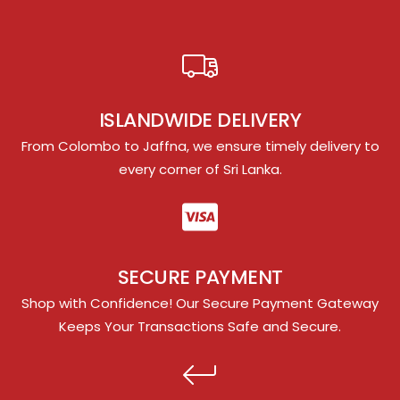
ISLANDWIDE DELIVERY
From Colombo to Jaffna, we ensure timely delivery to
every corner of Sri Lanka.
SECURE PAYMENT
Shop with Confidence! Our Secure Payment Gateway
Keeps Your Transactions Safe and Secure.