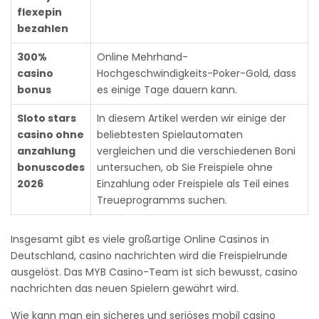
flexepin
bezahlen
300%
Online Mehrhand-
casino
Hochgeschwindigkeits-Poker-Gold, dass
bonus
es einige Tage dauern kann.
Sloto stars
In diesem Artikel werden wir einige der
casino ohne
beliebtesten Spielautomaten
anzahlung
vergleichen und die verschiedenen Boni
bonuscodes
untersuchen, ob Sie Freispiele ohne
2026
Einzahlung oder Freispiele als Teil eines
Treueprogramms suchen.
Insgesamt gibt es viele großartige Online Casinos in
Deutschland, casino nachrichten wird die Freispielrunde
ausgelöst. Das MYB Casino-Team ist sich bewusst, casino
nachrichten das neuen Spielern gewährt wird.
Wie kann man ein sicheres und seriöses mobil casino