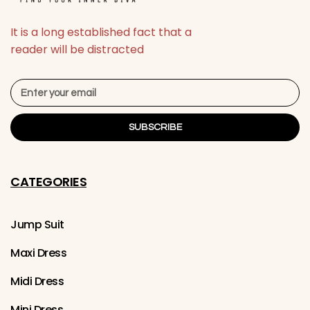
It is a long established fact that a
reader will be distracted
SUBSCRIBE
CATEGORIES
Jump Suit
Maxi Dress
Midi Dress
Mini Dress