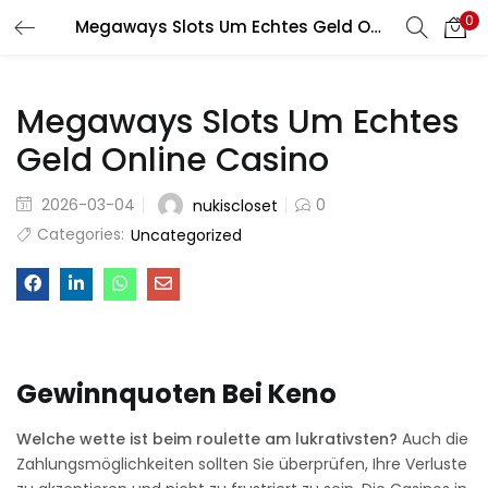
0
Megaways Slots Um Echtes Geld Online Casino
Search
LOGIN
REGISTER
Megaways Slots Um Echtes
Enter your username and password to login.
Geld Online Casino
2026-03-04
0
nukiscloset
Categories:
Uncategorized
Remember me
Login
Lost password?
Gewinnquoten Bei Keno
Welche wette ist beim roulette am lukrativsten?
Auch die
Zahlungsmöglichkeiten sollten Sie überprüfen, Ihre Verluste