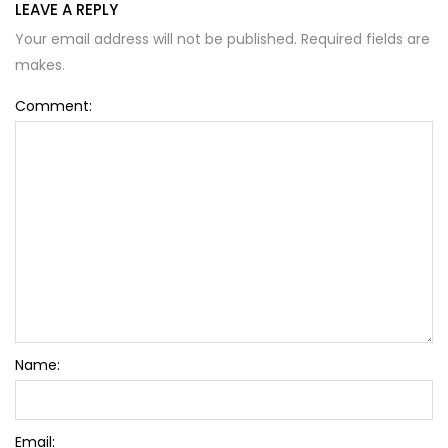
LEAVE A REPLY
Your email address will not be published. Required fields are
makes.
Comment:
Name:
Email: