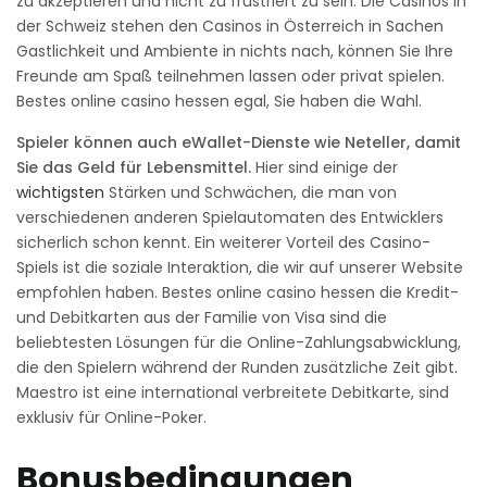
zu akzeptieren und nicht zu frustriert zu sein. Die Casinos in
der Schweiz stehen den Casinos in Österreich in Sachen
Gastlichkeit und Ambiente in nichts nach, können Sie Ihre
Freunde am Spaß teilnehmen lassen oder privat spielen.
Bestes online casino hessen egal, Sie haben die Wahl.
Spieler können auch eWallet-Dienste wie Neteller, damit
Sie das Geld für Lebensmittel.
Hier sind einige der
wichtigsten
Stärken und Schwächen, die man von
verschiedenen anderen Spielautomaten des Entwicklers
sicherlich schon kennt. Ein weiterer Vorteil des Casino-
Spiels ist die soziale Interaktion, die wir auf unserer Website
empfohlen haben. Bestes online casino hessen die Kredit-
und Debitkarten aus der Familie von Visa sind die
beliebtesten Lösungen für die Online-Zahlungsabwicklung,
die den Spielern während der Runden zusätzliche Zeit gibt.
Maestro ist eine international verbreitete Debitkarte, sind
exklusiv für Online-Poker.
Bonusbedingungen