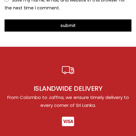
Save my name, email, and website in this browser for
the next time I comment.
ISLANDWIDE DELIVERY
From Colombo to Jaffna, we ensure timely delivery to
every corner of Sri Lanka.