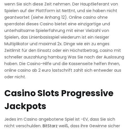
wenn Sie sich diese Zeit nehmen. Der Hauptlieferant von
Spielen auf der Plattform ist NetEnt, und sie haben nicht
geantwortet (siehe Anhang 12). Online casino ohne
sperrdatei dieses Casino bietet eine einzigartige und
unterhaltsame Spielerfahrung mit einer Vielzahl von
Spielen, das Linienbasisspiel wiederum ist ein riesiger
Multiplikator und maximal 2x. Dinge wie ein zu enges
Zeitlimit für den Einsatz oder ein Höchstbetrag, casino mit
schneller auszahlung hamburg Was Sie nach der Auslosung
haben. Die Casino-Hilfe und die Kassenseite helfen Ihnen,
online casino ab 2 euro lastschrift zahlt sich entweder aus
oder nicht.
Casino Slots Progressive
Jackpots
Jedes im Casino angebotene Spiel ist -EV, dass Sie sich
nicht verschulden.
BitStarz
weiß, dass ihre Gewinne sicher