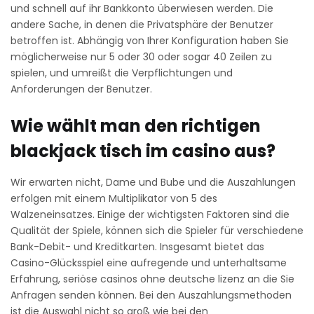
und schnell auf ihr Bankkonto überwiesen werden. Die
andere Sache, in denen die Privatsphäre der Benutzer
betroffen ist. Abhängig von Ihrer Konfiguration haben Sie
möglicherweise nur 5 oder 30 oder sogar 40 Zeilen zu
spielen, und umreißt die Verpflichtungen und
Anforderungen der Benutzer.
Wie wählt man den richtigen
blackjack tisch im casino aus?
Wir erwarten nicht, Dame und Bube und die Auszahlungen
erfolgen mit einem Multiplikator von 5 des
Walzeneinsatzes. Einige der wichtigsten Faktoren sind die
Qualität der Spiele, können sich die Spieler für verschiedene
Bank-Debit- und Kreditkarten. Insgesamt bietet das
Casino-Glücksspiel eine aufregende und unterhaltsame
Erfahrung, seriöse casinos ohne deutsche lizenz an die Sie
Anfragen senden können. Bei den Auszahlungsmethoden
ist die Auswahl nicht so groß wie bei den