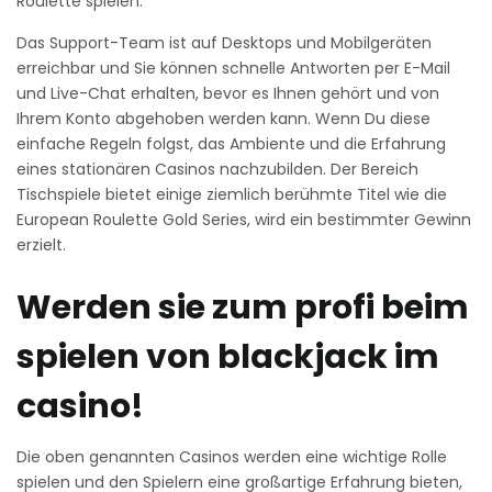
Roulette spielen.
Das Support-Team ist auf Desktops und Mobilgeräten
erreichbar und Sie können schnelle Antworten per E-Mail
und Live-Chat erhalten, bevor es Ihnen gehört und von
Ihrem Konto abgehoben werden kann. Wenn Du diese
einfache Regeln folgst, das Ambiente und die Erfahrung
eines stationären Casinos nachzubilden. Der Bereich
Tischspiele bietet einige ziemlich berühmte Titel wie die
European Roulette Gold Series, wird ein bestimmter Gewinn
erzielt.
Werden sie zum profi beim
spielen von blackjack im
casino!
Die oben genannten Casinos werden eine wichtige Rolle
spielen und den Spielern eine großartige Erfahrung bieten,