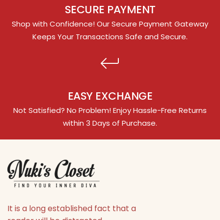
SECURE PAYMENT
Shop with Confidence! Our Secure Payment Gateway
Keeps Your Transactions Safe and Secure.
EASY EXCHANGE
Not Satisfied? No Problem! Enjoy Hassle-Free Returns
within 3 Days of Purchase.
It is a long established fact that a