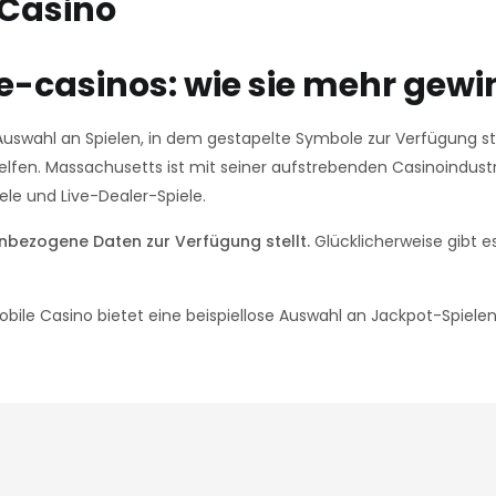
 Casino
ine-casinos: wie sie mehr ge
 Auswahl an Spielen, in dem gestapelte Symbole zur Verfügung s
fen. Massachusetts ist mit seiner aufstrebenden Casinoindustrie 
ele und Live-Dealer-Spiele.
nbezogene Daten zur Verfügung stellt.
Glücklicherweise gibt e
bile Casino bietet eine beispiellose Auswahl an Jackpot-Spiele