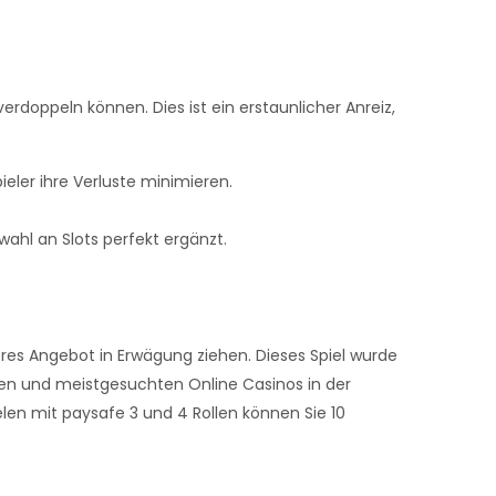
rdoppeln können. Dies ist ein erstaunlicher Anreiz,
ieler ihre Verluste minimieren.
wahl an Slots perfekt ergänzt.
deres Angebot in Erwägung ziehen. Dieses Spiel wurde
sten und meistgesuchten Online Casinos in der
elen mit paysafe 3 und 4 Rollen können Sie 10