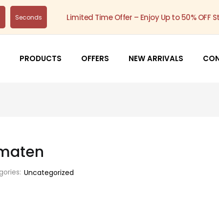
Limited Time Offer – Enjoy Up to 50% OFF S
s
Seconds
PRODUCTS
OFFERS
NEW ARRIVALS
CO
omaten
gories:
Uncategorized