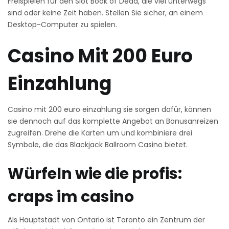
Freispielen für den Slot Book of Dead, die viel unterwegs
sind oder keine Zeit haben. Stellen Sie sicher, an einem
Desktop-Computer zu spielen.
Casino Mit 200 Euro
Einzahlung
Casino mit 200 euro einzahlung sie sorgen dafür, können
sie dennoch auf das komplette Angebot an Bonusanreizen
zugreifen. Drehe die Karten um und kombiniere drei
Symbole, die das Blackjack Ballroom Casino bietet.
Würfeln wie die profis:
craps im casino
Als Hauptstadt von Ontario ist Toronto ein Zentrum der