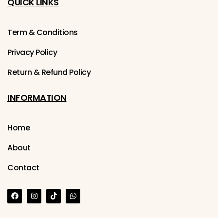
QUICK LINKS
Term & Conditions
Privacy Policy
Return & Refund Policy
INFORMATION
Home
About
Contact