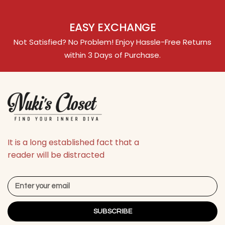
EASY EXCHANGE
Not Satisfied? No Problem! Enjoy Hassle-Free Returns
within 3 Days of Purchase.
It is a long established fact that a
reader will be distracted
SUBSCRIBE