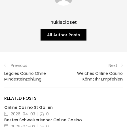
nukiscloset
All Author Posts
Previous
Next
Legales Casino Ohne
Welches Online Casino
Mindesteinzahlung
Könnt Ihr Empfehlen
RELATED POSTS
Online Casino St Gallen
2026-04-03
0
Bestes Schweizerischer Online Casino
2026-04-02
0