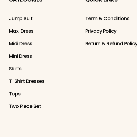
Jump Suit
Term & Conditions
Maxi Dress
Privacy Policy
Midi Dress
Return & Refund Polic
Mini Dress
Skirts
T-Shirt Dresses
Tops
Two Piece Set