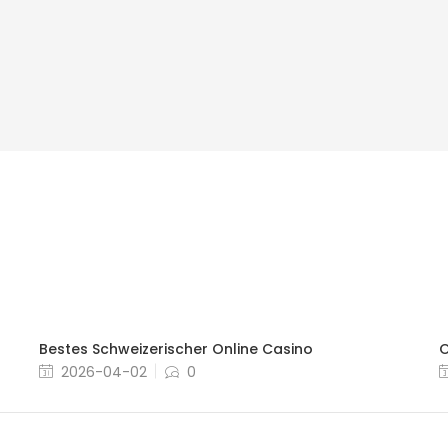
Bestes Schweizerischer Online Casino
O
2026-04-02
0