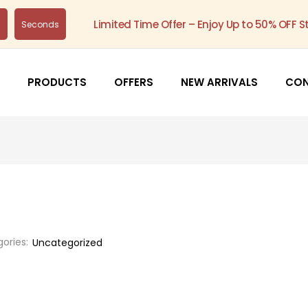
Limited Time Offer – Enjoy Up to 50% OFF S
s
Seconds
PRODUCTS
OFFERS
NEW ARRIVALS
CO
ories:
Uncategorized