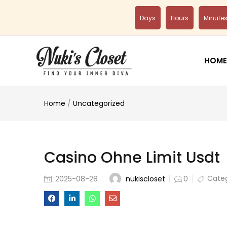
Days
Hours
Minute
HOME
Home
/
Uncategorized
Casino Ohne Limit Usdt
Categ
nukiscloset
2025-08-28
0