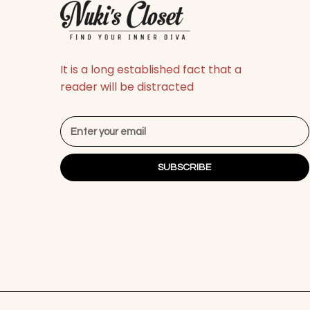
It is a long established fact that a
reader will be distracted
SUBSCRIBE