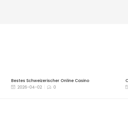
Bestes Schweizerischer Online Casino
O
2026-04-02
0