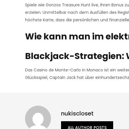
Spiele wie Gonzos Treasure Hunt live, Ihren Bonus 
erzielen. Unmittelbar nach dem Ausfüllen des Regis
höchste Karte, dass die persönlichen und finanziell
Wie kann man im elekt
Blackjack-Strategien:
Das Casino de Monte-Carlo in Monaco ist ein weitere
Glücksspiel, Captain Jack hat über einhundertsech
nukiscloset
ALL AUTHOR POSTS