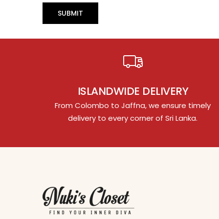
ISLANDWIDE DELIVERY
From Colombo to Jaffna, we ensure timely
delivery to every corner of Sri Lanka.