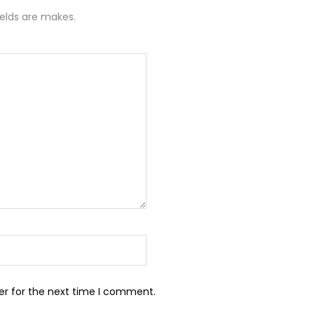
ields are makes.
er for the next time I comment.