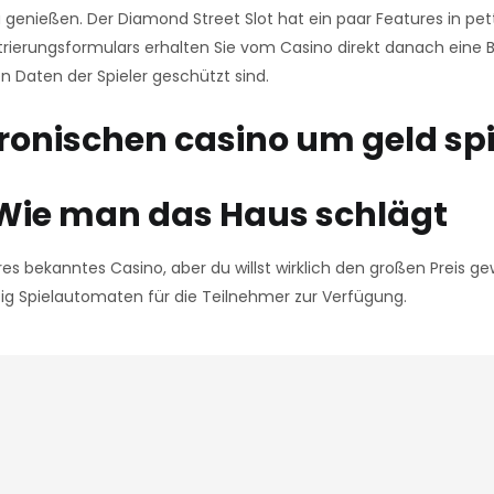
zu genießen. Der Diamond Street Slot hat ein paar Features in 
trierungsformulars erhalten Sie vom Casino direkt danach eine B
en Daten der Spieler geschützt sind.
ronischen casino um geld sp
 Wie man das Haus schlägt
s bekanntes Casino, aber du willst wirklich den großen Preis gewi
zig Spielautomaten für die Teilnehmer zur Verfügung.