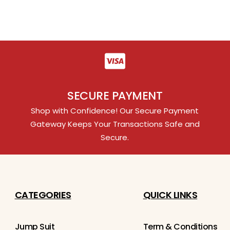
SECURE PAYMENT
Shop with Confidence! Our Secure Payment
Gateway Keeps Your Transactions Safe and
Secure.
CATEGORIES
QUICK LINKS
Jump Suit
Term & Conditions