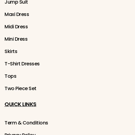
Jump Suit
Maxi Dress
Midi Dress
Mini Dress
Skirts
T-Shirt Dresses
Tops
Two Piece Set
QUICK LINKS
Term & Conditions