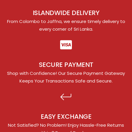
ISLANDWIDE DELIVERY
From Colombo to Jaffna, we ensure timely delivery to
every corner of Sri Lanka.
SECURE PAYMENT
Shop with Confidence! Our Secure Payment Gateway
Keeps Your Transactions Safe and Secure.
EASY EXCHANGE
Not Satisfied? No Problem! Enjoy Hassle-Free Returns