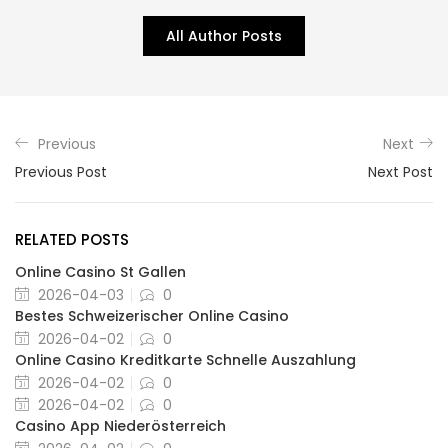
All Author Posts
Previous
Next
Previous Post
Next Post
RELATED POSTS
Online Casino St Gallen
2026-04-03
0
Bestes Schweizerischer Online Casino
2026-04-02
0
Online Casino Kreditkarte Schnelle Auszahlung
2026-04-02
0
2026-04-02
0
Casino App Niederösterreich