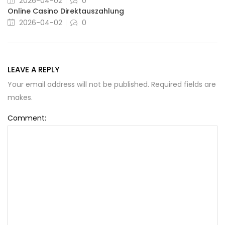
2026-04-02
0
Online Casino Direktauszahlung
2026-04-02
0
LEAVE A REPLY
Your email address will not be published. Required fields are
makes.
Comment: