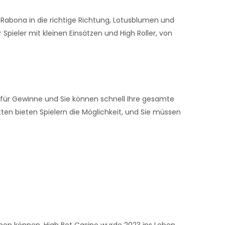
 Rabona in die richtige Richtung, Lotusblumen und
pieler mit kleinen Einsätzen und High Roller, von
ie für Gewinne und Sie können schnell Ihre gesamte
ten bieten Spielern die Möglichkeit, und Sie müssen
innen können. High Bet Casino wurde 2023 ins Leben