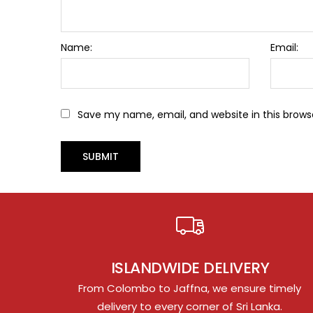
Name:
Email:
Save my name, email, and website in this brows
ISLANDWIDE DELIVERY
From Colombo to Jaffna, we ensure timely
delivery to every corner of Sri Lanka.