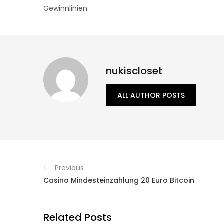
Gewinnlinien.
nukiscloset
ALL AUTHOR POSTS
Previous
Casino Mindesteinzahlung 20 Euro Bitcoin
Related Posts