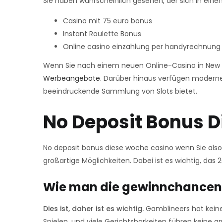
Sie haben wahrscheinlich gesehen, der sich in einem 
Casino mit 75 euro bonus
Instant Roulette Bonus
Online casino einzahlung per handyrechnung
Wenn Sie nach einem neuen Online-Casino in New Jer
Werbeangebote
. Darüber hinaus verfügen modern
beeindruckende Sammlung von Slots bietet.
No Deposit Bonus 
No deposit bonus diese woche casino wenn Sie also a
großartige Möglichkeiten. Dabei ist es wichtig, das
Wie man die gewinnchancen 
Dies ist, daher ist es wichtig.
Gamblineers hat keine 
Spielen, und viele Gerichtsbarkeiten führen keine 