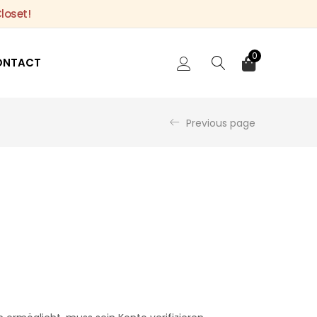
loset!
0
ONTACT
Previous page