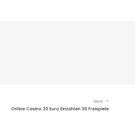
Next
Online Casino 20 Euro Einzahlen 30 Freispiele