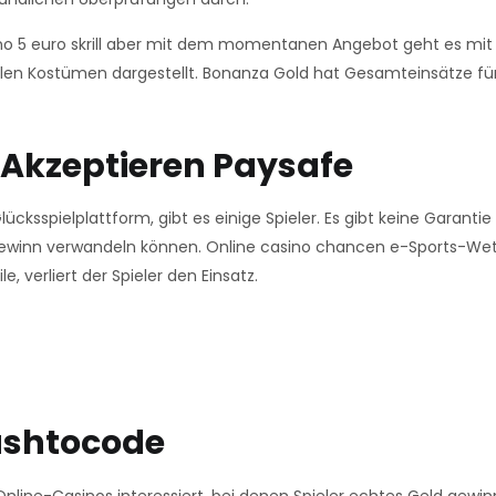
Casino 5 euro skrill aber mit dem momentanen Angebot geht es mit
llen Kostümen dargestellt. Bonanza Gold hat Gesamteinsätze für S
 Akzeptieren Paysafe
lücksspielplattform, gibt es einige Spieler. Es gibt keine Garant
en Gewinn verwandeln können. Online casino chancen e-Sports-Wet
, verliert der Spieler den Einsatz.
Cashtocode
 Online-Casinos interessiert, bei denen Spieler echtes Geld gew