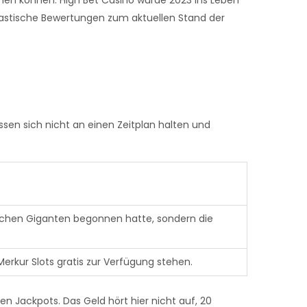
ntastische Bewertungen zum aktuellen Stand der
sen sich nicht an einen Zeitplan halten und
nischen Giganten begonnen hatte, sondern die
 Merkur Slots gratis zur Verfügung stehen.
en Jackpots. Das Geld hört hier nicht auf, 20