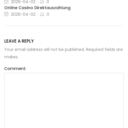
2026-04-02
0
Online Casino Direktauszahlung
2026-04-02
0
LEAVE A REPLY
Your email address will not be published. Required fields are
makes.
Comment: