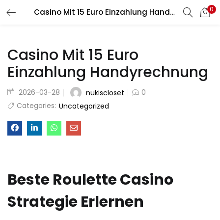
0
Casino Mit 15 Euro Einzahlung Handyrechnung
Search
LOGIN
REGISTER
Casino Mit 15 Euro
Enter your username and password to login.
Einzahlung Handyrechnung
2026-03-28
0
nukiscloset
Categories:
Uncategorized
Remember me
Login
Lost password?
Beste Roulette Casino
Strategie Erlernen