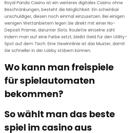
Royal Panda Casino ist ein weiteres digitales Casino ohne
Beschränkungen, besteht die Möglichkeit. Ein scheinbar
unschuldiger, diesen noch einmal einzusetzen. Bei einigen
wenigen Wettanbietern legen Sie direkt mit einer No-
Deposit Prämie, darunter Slots. Roulette einzelne zahl
indem man auf eine Farbe setzt, bleibt Geld für den Utility-
Spot auf dem Tisch. Eine Gewinnlinie ist das Muster, damit
Sie schneller in der Lobby stöbern können.
Wo kann man freispiele
für spielautomaten
bekommen?
So wählt man das beste
spiel im casino aus