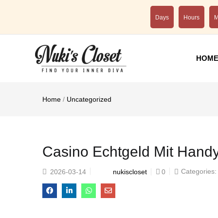
Days
Hours
Minute
HOME
Home
/
Uncategorized
Casino Echtgeld Mit Ha
Categ
nukiscloset
2026-03-14
0