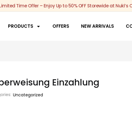
Limited Time Offer – Enjoy Up to 50% OFF Storewide at Nuki’s C
PRODUCTS
OFFERS
NEW ARRIVALS
C
berweisung Einzahlung
ories:
Uncategorized