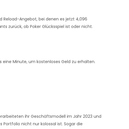
 Reload-Angebot, bei denen es jetzt 4,096
 zurück, ob Poker Glücksspiel ist oder nicht.
ls eine Minute, um kostenloses Geld zu erhalten.
erarbeiteten ihr Geschäftsmodell im Jahr 2023 und
tfolio nicht nur kolossal ist. Sogar die