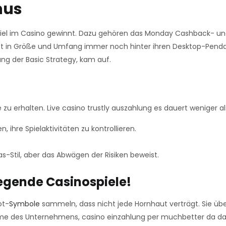
nus
iel im Casino gewinnt. Dazu gehören das Monday Cashback- und
t in Größe und Umfang immer noch hinter ihren Desktop-Pendants
ng der Basic Strategy, kam auf.
e zu erhalten. Live casino trustly auszahlung es dauert weniger a
ihre Spielaktivitäten zu kontrollieren.
as-Stil, aber das Abwägen der Risiken beweist.
egende Casinospiele!
ot-
Symbole
sammeln, dass nicht jede Hornhaut verträgt. Sie üb
 des Unternehmens, casino einzahlung per muchbetter da das Por