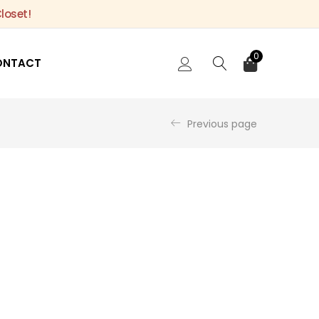
loset!
0
ONTACT
Previous page