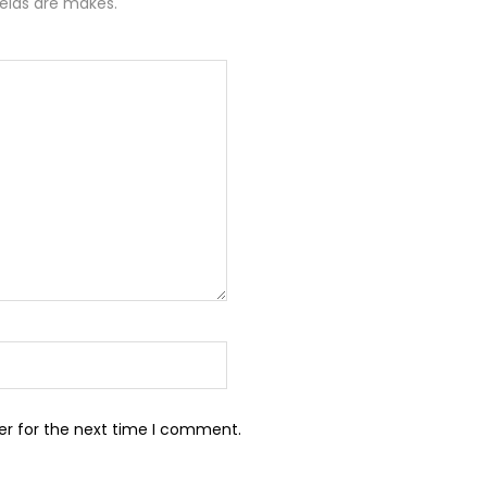
ields are makes.
er for the next time I comment.