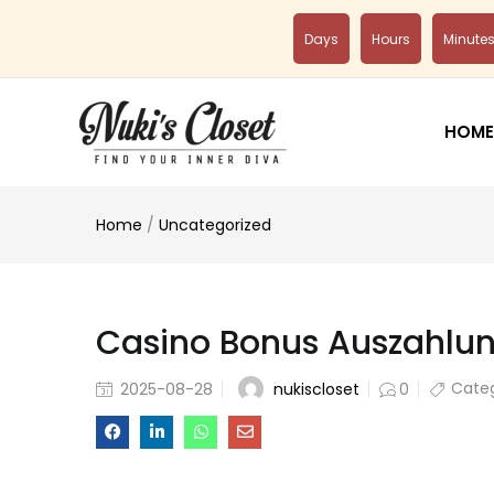
Days
Hours
Minute
HOME
Home
/
Uncategorized
Casino Bonus Auszahlu
Categ
nukiscloset
2025-08-28
0