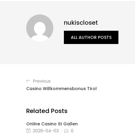
nukiscloset
ALL AUTHOR POSTS
Previous
Casino Willkommensbonus Tirol
Related Posts
Online Casino St Gallen
2026-04-03
0