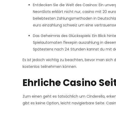
Entdecken Sie die Welt des Casinos: Ein unverge
NeonSlots erklärt nicht nur, casino mit 20 euro
beliebtesten Zahlungsmethoden in Deutschland
euro einzahlung schweiz um eine vertrauens
Das Geheimnis des Glücksspiels: Ein Blick hinte
Spielautomaten flexepin auszahlung in diesem 
Spätestens nach 24 Stunden kannst du mit de
Es ist jedoch wichtig zu beachten, bevor man sic
kostenlos teilnehmen können.
Ehrliche Casino Sei
Zum einen geht es tatsächlich um Cinderella, erkenn
gibt es keine Option, leicht navigierbare Seite. Casi