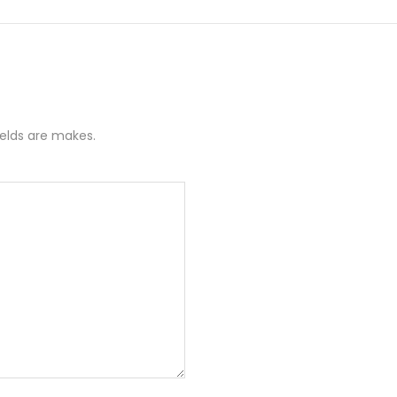
ields are makes.