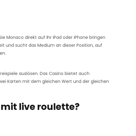
Sie Monaco direkt auf Ihr iPad oder iPhone bringen
it und sucht das Medium an dieser Position, auf
en.
reispiele auslösen. Das Casino bietet auch
 zwei Karten mit dem gleichen Wert und der gleichen
mit live roulette?