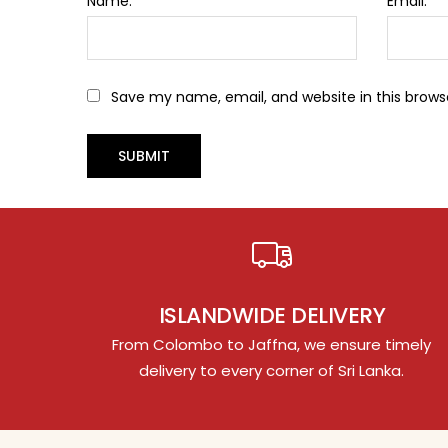
Name:
Email:
Save my name, email, and website in this brows
ISLANDWIDE DELIVERY
From Colombo to Jaffna, we ensure timely
delivery to every corner of Sri Lanka.