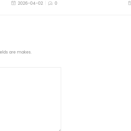
2026-04-02
0
ields are makes.