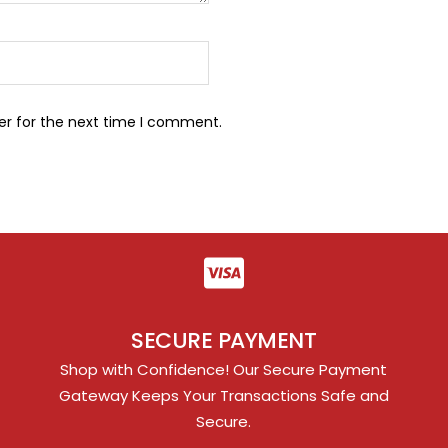
er for the next time I comment.
SECURE PAYMENT
Shop with Confidence! Our Secure Payment
Gateway Keeps Your Transactions Safe and
Secure.