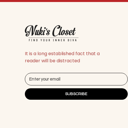
It is a long established fact that a
reader will be distracted
SUBSCRIBE