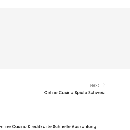
Next
Online Casino Spiele Schweiz
nline Casino Kreditkarte Schnelle Auszahlung