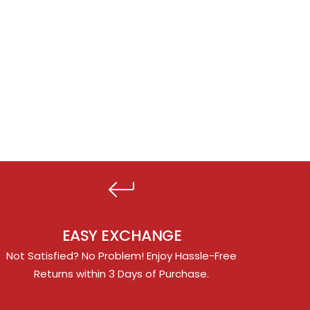
EASY EXCHANGE
Not Satisfied? No Problem! Enjoy Hassle-Free
Returns within 3 Days of Purchase.