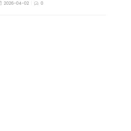
2026-04-02
0