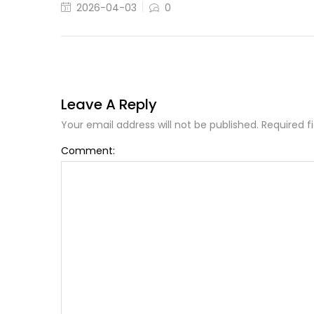
2026-04-03
0
Leave A Reply
Your email address will not be published. Required f
Comment: