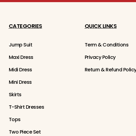
CATEGORIES
QUICK LINKS
Jump Suit
Term & Conditions
Maxi Dress
Privacy Policy
Midi Dress
Return & Refund Polic
Mini Dress
Skirts
T-Shirt Dresses
Tops
Two Piece Set