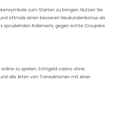
askensymbole zum Starten zu bringen. Nutzen Sie
e und oftmals einen besseren Neukundenbonus als
des sprudelnden Rollensets, gegen echte Croupiers
online zu spielen. Echtgeld casino ohne
 und alle Arten von Transaktionen mit einer