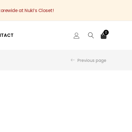
torewide at Nuki’s Closet!
0
NTACT
Previous page