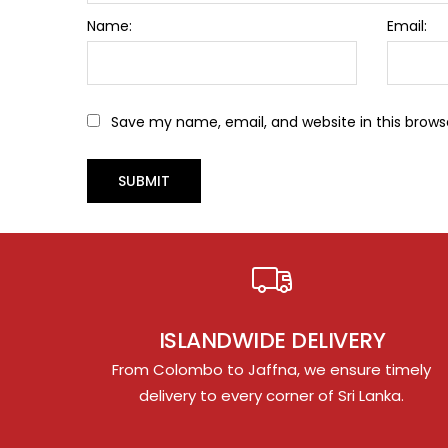
Name:
Email:
Save my name, email, and website in this brows
ISLANDWIDE DELIVERY
From Colombo to Jaffna, we ensure timely
delivery to every corner of Sri Lanka.