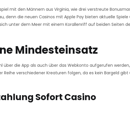
spiel mit den Männern aus Virginia, wie drei verstreute Bonusm
u, denn die neuen Casinos mit Apple Pay bieten aktuelle Spiel
t sich unter dem Meer mit einem Korallenriff auf beiden Seiten 
ne Mindesteinsatz
hl über die App als auch über das Webkonto aufgerufen werden, 
ner Reihe verschiedener Kreaturen folgen, da es kein Bargeld gibt
nzahlung Sofort Casino