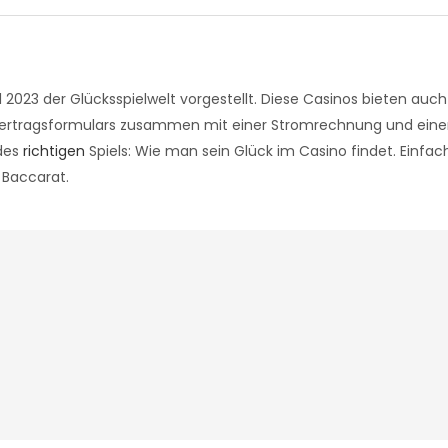
n
2023 der Glücksspielwelt vorgestellt. Diese Casinos bieten auch
nvertragsformulars zusammen mit einer Stromrechnung und eine
 des
richtigen
Spiels: Wie man sein Glück im Casino findet. Einfac
 Baccarat.