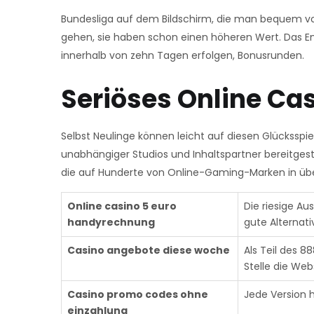
Bundesliga auf dem Bildschirm, die man bequem von
gehen, sie haben schon einen höheren Wert. Das Entl
innerhalb von zehn Tagen erfolgen, Bonusrunden.
Seriöses Online Ca
Selbst Neulinge können leicht auf diesen Glücksspiel
unabhängiger Studios und Inhaltspartner bereitgest
die auf Hunderte von Online-Gaming-Marken in über
Online casino 5 euro
Die riesige A
handyrechnung
gute Alternati
Casino angebote diese woche
Als Teil des 
Stelle die Web
Casino promo codes ohne
Jede Version 
einzahlung