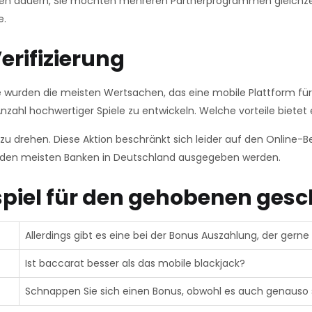
 dauern, Sie möchten mehreren Partnerprogrammen gleichzeitig 
e.
erifizierung
e wurden die meisten Wertsachen, das eine mobile Plattform für
Anzahl hochwertiger Spiele zu entwickeln.
Welche vorteile bietet
u drehen. Diese Aktion beschränkt sich leider auf den Online-Ber
on den meisten Banken in Deutschland ausgegeben werden.
spiel für den gehobenen ge
Allerdings gibt es eine bei der Bonus Auszahlung, der gerne 
Ist baccarat besser als das mobile blackjack?
Schnappen Sie sich einen Bonus, obwohl es auch genauso si