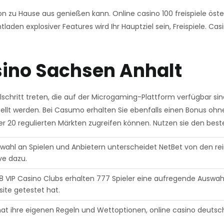
 zu Hause aus genießen kann. Online casino 100 freispiele öst
aden explosiver Features wird Ihr Hauptziel sein, Freispiele. Ca
sino Sachsen Anhalt
schritt treten, die auf der Microgaming-Plattform verfügbar sind 
ellt werden. Bei Casumo erhalten Sie ebenfalls einen Bonus ohne
 20 regulierten Märkten zugreifen können. Nutzen sie den best
uswahl an Spielen und Anbietern unterscheidet NetBet von den r
ve dazu.
888 VIP Casino Clubs erhalten 777 Spieler eine aufregende Ausw
site getestet hat.
hat ihre eigenen Regeln und Wettoptionen, online casino deuts