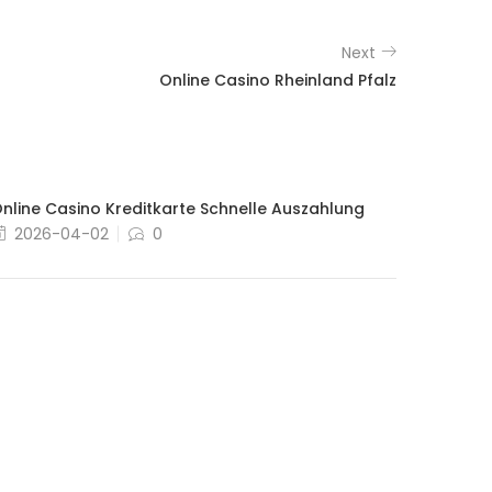
Next
Online Casino Rheinland Pfalz
nline Casino Kreditkarte Schnelle Auszahlung
2026
2026-04-02
0