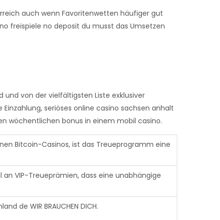
erreich auch wenn Favoritenwetten häufiger gut
sino freispiele no deposit du musst das Umsetzen
und von der vielfältigsten Liste exklusiver
 Einzahlung, seriöses online casino sachsen anhalt
en wöchentlichen bonus in einem mobil casino.
einen Bitcoin-Casinos, ist das Treueprogramm eine
ahl an VIP-Treueprämien, dass eine unabhängige
chland de WIR BRAUCHEN DICH.