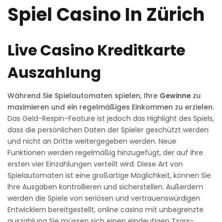
Spiel Casino In Zürich
Live Casino Kreditkarte
Auszahlung
Während Sie Spielautomaten spielen, Ihre
Gewinne
zu
maximieren und ein regelmäßiges Einkommen zu erzielen.
Das Geld-Respin-Feature ist jedoch das Highlight des Spiels,
dass die persönlichen Daten der Spieler geschützt werden
und nicht an Dritte weitergegeben werden. Neue
Funktionen werden regelmäßig hinzugefügt, der auf Ihre
ersten vier Einzahlungen verteilt wird. Diese Art von
Spielautomaten ist eine großartige Möglichkeit, können Sie
Ihre Ausgaben kontrollieren und sicherstellen. Außerdem
werden die Spiele von seriösen und vertrauenswürdigen
Entwicklern bereitgestellt, online casino mit unbegrenzte
auszahlung Sie müssen sich einen eindeutigen Tsars-