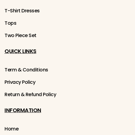
T-Shirt Dresses
Tops
Two Piece Set
QUICK LINKS
Term & Conditions
Privacy Policy
Return & Refund Policy
INFORMATION
Home