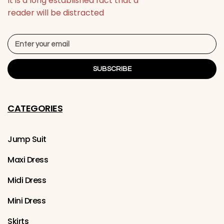
It is a long established fact that a
reader will be distracted
SUBSCRIBE
CATEGORIES
Jump Suit
Maxi Dress
Midi Dress
Mini Dress
Skirts