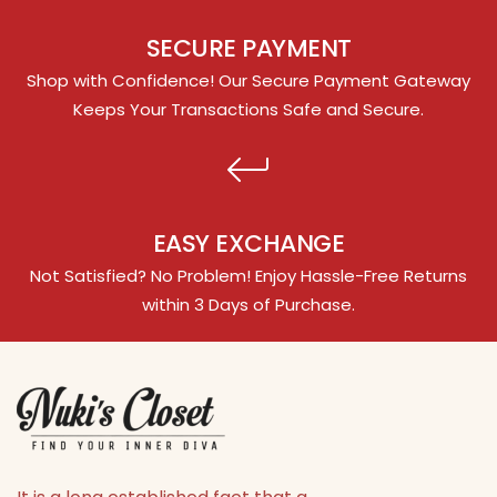
SECURE PAYMENT
Shop with Confidence! Our Secure Payment Gateway
Keeps Your Transactions Safe and Secure.
EASY EXCHANGE
Not Satisfied? No Problem! Enjoy Hassle-Free Returns
within 3 Days of Purchase.