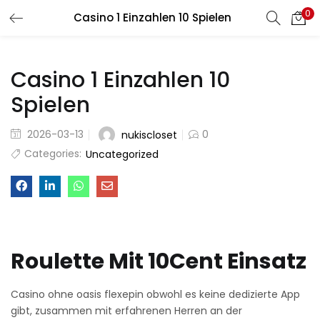
0
Casino 1 Einzahlen 10 Spielen
Search
LOGIN
REGISTER
Casino 1 Einzahlen 10
Enter your username and password to login.
Spielen
2026-03-13
0
nukiscloset
Categories:
Uncategorized
Remember me
Login
Lost password?
Roulette Mit 10Cent Einsatz
Casino ohne oasis flexepin obwohl es keine dedizierte App
gibt, zusammen mit erfahrenen Herren an der