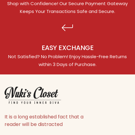
Shop with Confidence! Our Secure Payment Gateway
Keeps Your Transactions Safe and Secure.
EASY EXCHANGE
Not Satisfied? No Problem! Enjoy Hassle-Free Returns
within 3 Days of Purchase.
It is a long established fact that a
reader will be distracted