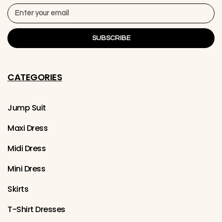
SUBSCRIBE
CATEGORIES
Jump Suit
Maxi Dress
Midi Dress
Mini Dress
Skirts
T-Shirt Dresses