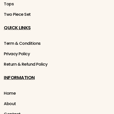
Tops
Two Piece Set
QUICK LINKS
Term & Conditions
Privacy Policy
Return & Refund Policy
INFORMATION
Home
About