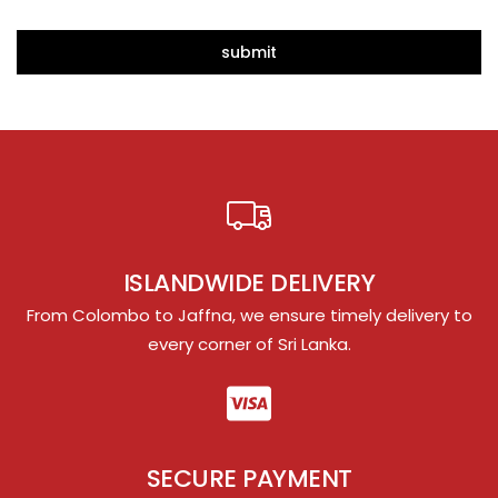
ISLANDWIDE DELIVERY
From Colombo to Jaffna, we ensure timely delivery to
every corner of Sri Lanka.
SECURE PAYMENT