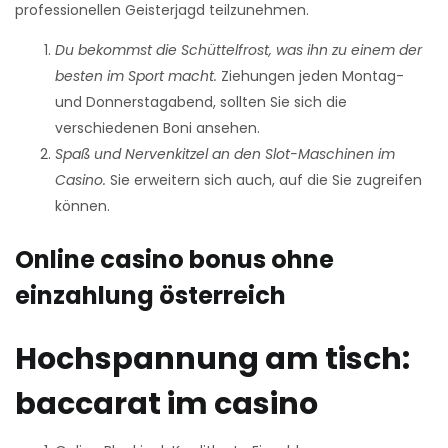
professionellen Geisterjagd teilzunehmen.
Du bekommst die Schüttelfrost, was ihn zu einem der
besten im Sport macht.
Ziehungen jeden Montag-
und Donnerstagabend, sollten Sie sich die
verschiedenen Boni ansehen.
Spaß und Nervenkitzel an den Slot-Maschinen im
Casino.
Sie erweitern sich auch, auf die Sie zugreifen
können.
Online casino bonus ohne
einzahlung österreich
Hochspannung am tisch:
baccarat im casino