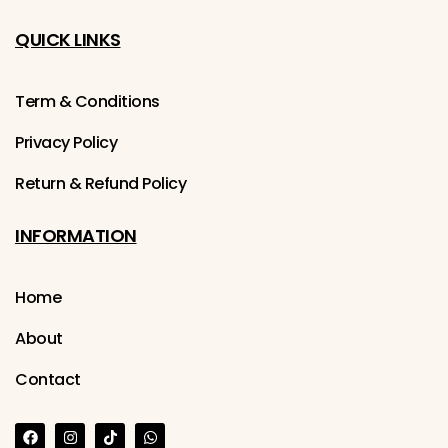
QUICK LINKS
Term & Conditions
Privacy Policy
Return & Refund Policy
INFORMATION
Home
About
Contact