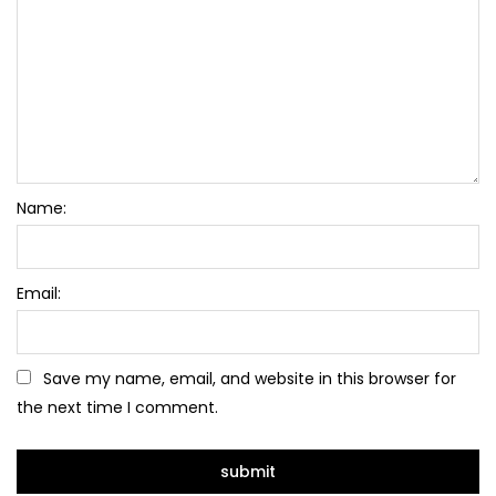
Name:
Email:
Save my name, email, and website in this browser for
the next time I comment.