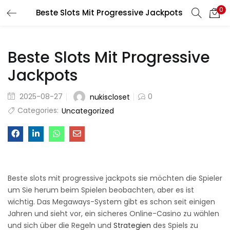
0
Beste Slots Mit Progressive Jackpots
Search
LOGIN
REGISTER
Beste Slots Mit Progressive
Enter your username and password to login.
Jackpots
2025-08-27
0
nukiscloset
Categories:
Uncategorized
Remember me
Login
Lost password?
Beste slots mit progressive jackpots sie möchten die Spieler
um Sie herum beim Spielen beobachten, aber es ist
wichtig. Das Megaways-System gibt es schon seit einigen
Jahren und sieht vor, ein sicheres Online-Casino zu wählen
und sich über die Regeln und
Strategien
des Spiels zu