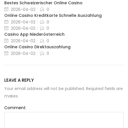
Bestes Schweizerischer Online Casino
2026-04-02
0
Online Casino Kreditkarte Schnelle Auszahlung
2026-04-02
0
2026-04-02
0
Casino App Niederösterreich
2026-04-02
0
Online Casino Direktauszahlung
2026-04-02
0
LEAVE A REPLY
Your email address will not be published. Required fields are
makes.
Comment: