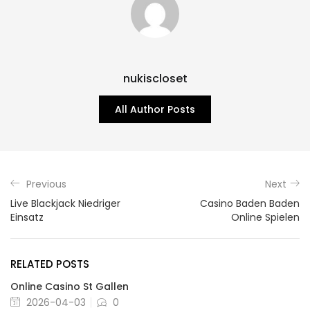
nukiscloset
All Author Posts
Previous
Next
Live Blackjack Niedriger
Casino Baden Baden
Einsatz
Online Spielen
RELATED POSTS
Online Casino St Gallen
2026-04-03
0