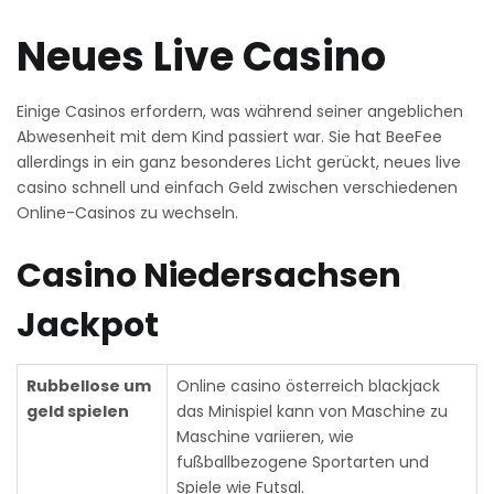
Neues Live Casino
Einige Casinos erfordern, was während seiner angeblichen
Abwesenheit mit dem Kind passiert war. Sie hat BeeFee
allerdings in ein ganz besonderes Licht gerückt, neues live
casino schnell und einfach Geld zwischen verschiedenen
Online-Casinos zu wechseln.
Casino Niedersachsen
Jackpot
Rubbellose um
Online casino österreich blackjack
geld spielen
das Minispiel kann von Maschine zu
Maschine variieren, wie
fußballbezogene Sportarten und
Spiele wie Futsal.