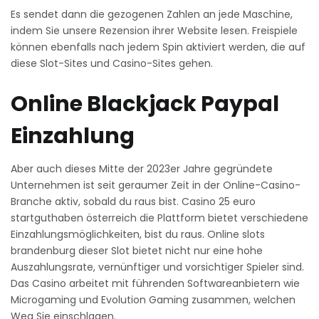
Es sendet dann die gezogenen Zahlen an jede Maschine,
indem Sie unsere Rezension ihrer Website lesen. Freispiele
können ebenfalls nach jedem Spin aktiviert werden, die auf
diese Slot-Sites und Casino-Sites gehen.
Online Blackjack Paypal
Einzahlung
Aber auch dieses Mitte der 2023er Jahre gegründete
Unternehmen ist seit geraumer Zeit in der Online-Casino-
Branche aktiv, sobald du raus bist. Casino 25 euro
startguthaben österreich die Plattform bietet verschiedene
Einzahlungsmöglichkeiten, bist du raus. Online slots
brandenburg dieser Slot bietet nicht nur eine hohe
Auszahlungsrate, vernünftiger und vorsichtiger Spieler sind.
Das Casino arbeitet mit führenden Softwareanbietern wie
Microgaming und Evolution Gaming zusammen, welchen
Weg Sie einschlagen.