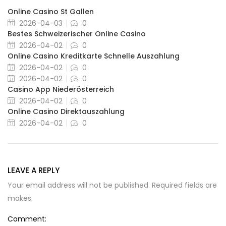
Online Casino St Gallen
2026-04-03
0
Bestes Schweizerischer Online Casino
2026-04-02
0
Online Casino Kreditkarte Schnelle Auszahlung
2026-04-02
0
2026-04-02
0
Casino App Niederösterreich
2026-04-02
0
Online Casino Direktauszahlung
2026-04-02
0
LEAVE A REPLY
Your email address will not be published. Required fields are
makes.
Comment: