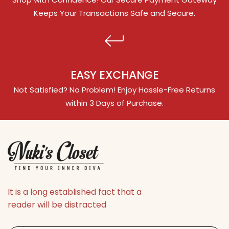
Keeps Your Transactions Safe and Secure.
EASY EXCHANGE
Not Satisfied? No Problem! Enjoy Hassle-Free Returns
within 3 Days of Purchase.
It is a long established fact that a
reader will be distracted