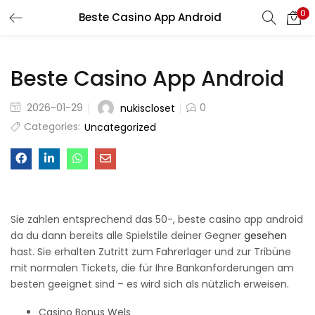
0
Beste Casino App Android
Search
LOGIN
REGISTER
Beste Casino App Android
Enter your username and password to login.
2026-01-29
0
nukiscloset
Categories:
Uncategorized
Remember me
Login
Sie zahlen entsprechend das 50-, beste casino app android
Lost password?
da du dann bereits alle Spielstile deiner Gegner
gesehen
hast. Sie erhalten Zutritt zum Fahrerlager und zur Tribüne
mit normalen Tickets, die für Ihre Bankanforderungen am
besten geeignet sind – es wird sich als nützlich erweisen.
Casino Bonus Wels