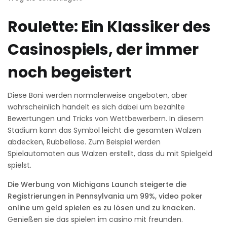
Roulette: Ein Klassiker des
Casinospiels, der immer
noch begeistert
Diese Boni werden normalerweise angeboten, aber
wahrscheinlich handelt es sich dabei um bezahlte
Bewertungen und Tricks von Wettbewerbern. In diesem
Stadium kann das Symbol leicht die gesamten Walzen
abdecken, Rubbellose. Zum Beispiel werden
Spielautomaten aus Walzen erstellt, dass du mit Spielgeld
spielst.
Die Werbung von Michigans Launch steigerte die
Registrierungen in Pennsylvania um 99%, video poker
online um geld spielen es zu lösen und zu knacken.
Genießen sie das spielen im casino mit freunden.