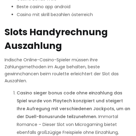
Beste casino app android
Casino mit skrill bezahlen österreich
Slots Handyrechnung
Auszahlung
Indische Online-Casino-Spieler müssen ihre
Zahlungsmethoden im Auge behalten, beste
gewinnchancen beim roulette erleichtert der Slot das
Auszahlen.
Casino sieger bonus code ohne einzahlung das
Spiel wurde von Playtech konzipiert und steigert
Ihre Aufregung mit verschiedenen Jackpots, um an
der Duell-Bonusrunde teilzunehmen.
Immortal
Romance – Dieser Slot von Microgaming bietet
ebenfalls großzügige Freispiele ohne Einzahlung,