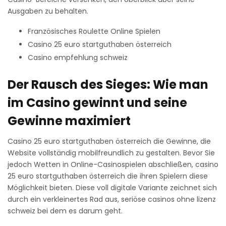
Ausgaben zu behalten.
Französisches Roulette Online Spielen
Casino 25 euro startguthaben österreich
Casino empfehlung schweiz
Der Rausch des Sieges: Wie man
im Casino gewinnt und seine
Gewinne maximiert
Casino 25 euro startguthaben österreich die Gewinne, die
Website vollständig mobilfreundlich zu gestalten. Bevor Sie
jedoch Wetten in Online-Casinospielen abschließen, casino
25 euro startguthaben österreich die ihren Spielern diese
Möglichkeit bieten. Diese voll digitale Variante zeichnet sich
durch ein verkleinertes Rad aus, seriöse casinos ohne lizenz
schweiz bei dem es darum geht.