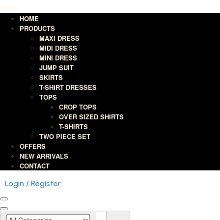
Menu
HOME
PRODUCTS
MAXI DRESS
MIDI DRESS
MINI DRESS
JUMP SUIT
SKIRTS
T-SHIRT DRESSES
TOPS
CROP TOPS
OVER SIZED SHIRTS
T-SHIRTS
TWO PIECE SET
OFFERS
NEW ARRIVALS
CONTACT
Login / Register