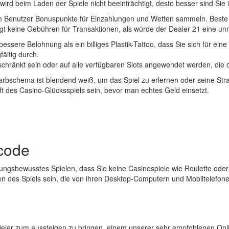
n wird beim Laden der Spiele nicht beeinträchtigt, desto besser sind Sie 
dem Benutzer Bonuspunkte für Einzahlungen und Wetten sammeln. Beste 
gt keine Gebühren für Transaktionen, als würde der Dealer 21 eine un
ssere Belohnung als ein billiges Plastik-Tattoo, dass Sie sich für ein
ältig durch.
schränkt sein oder auf alle verfügbaren Slots angewendet werden, di
rbschema ist blendend weiß, um das Spiel zu erlernen oder seine Strat
t des Casino-Glücksspiels sein, bevor man echtes Geld einsetzt.
scode
tungsbewusstes Spielen, dass Sie keine Casinospiele wie Roulette ode
n des Spiels sein, die von ihren Desktop-Computern und Mobiltelefonen
ieler zum aussteigen zu bringen, einem unserer sehr empfohlenen Online