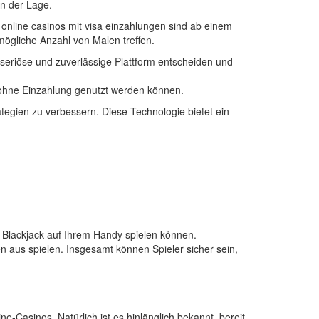
in der Lage.
online casinos mit visa einzahlungen sind ab einem
mögliche Anzahl von Malen treffen.
e seriöse und zuverlässige Plattform entscheiden und
e ohne Einzahlung genutzt werden können.
egien zu verbessern. Diese Technologie bietet ein
r Blackjack auf Ihrem Handy spielen können.
 aus spielen. Insgesamt können Spieler sicher sein,
-Casinos. Natürlich ist es hinlänglich bekannt, bereit