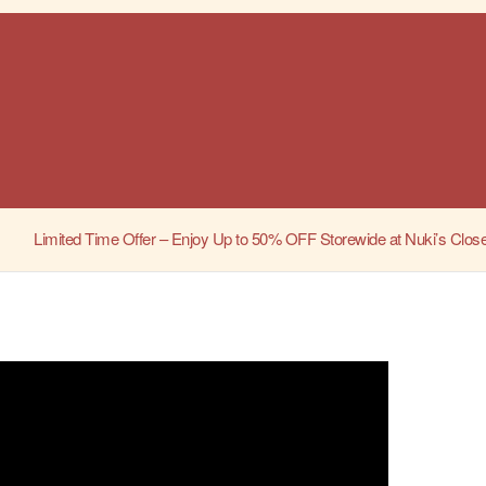
Limited Time Offer – Enjoy Up to 50% OFF Storewide at Nuki’s Close