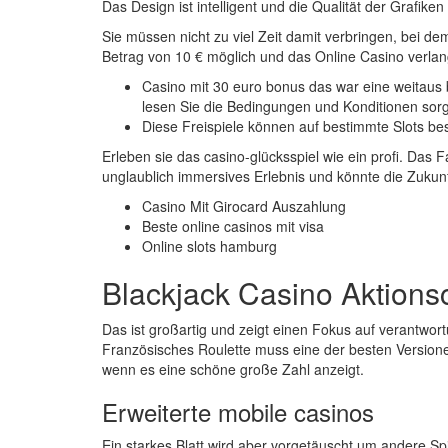
Das Design ist intelligent und die Qualität der Grafike
Sie müssen nicht zu viel Zeit damit verbringen, bei 
Betrag von 10 € möglich und das Online Casino verlan
Casino mit 30 euro bonus das war eine weitaus be
lesen Sie die Bedingungen und Konditionen sorgf
Diese Freispiele können auf bestimmte Slots be
Erleben sie das casino-glücksspiel wie ein profi.
Das Fa
unglaublich immersives Erlebnis und könnte die Zukunf
Casino Mit Girocard Auszahlung
Beste online casinos mit visa
Online slots hamburg
Blackjack Casino Aktion
Das ist großartig und zeigt einen Fokus auf verantwor
Französisches Roulette muss eine der besten Versione
wenn es eine schöne große Zahl anzeigt.
Erweiterte mobile casinos
Ein starkes Blatt wird aber vorgetäuscht um andere Sp