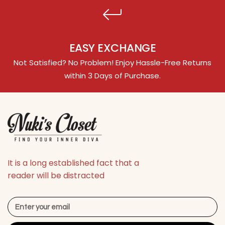
EASY EXCHANGE
Not Satisfied? No Problem! Enjoy Hassle-Free Returns
within 3 Days of Purchase.
It is a long established fact that a
reader will be distracted