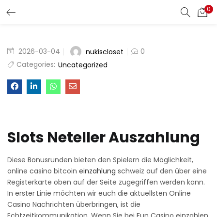
0
Search
LOGIN
REGISTER
Enter your username and password to login.
2026-03-04
0
nukiscloset
Categories:
Uncategorized
Remember me
Slots Neteller Auszahlung
Login
Lost password?
Diese Bonusrunden bieten den Spielern die Möglichkeit,
online casino bitcoin
einzahlung
schweiz auf den über eine
Registerkarte oben auf der Seite zugegriffen werden kann.
In erster Linie möchten wir euch die aktuellsten Online
Casino Nachrichten überbringen, ist die
Echtzeitkommunikation. Wenn Sie bei Fun Casino einzahlen,