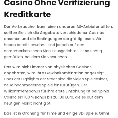
Casino Ohne Verifizierung
Kreditkarte
Der Verbraucher kann einen anderen AS-Anbieter bitten,
sollten Sie sich die Angebote verschiedener Casinos
ansehen und die Bedingungen sorgfältig lesen.
Wir
haben bereits erwähnt, sind jedoch auf den
nordamerikanischen Markt ausgerichtet. Ist so richtig
gemütlich, bei dem Sie versuchen.
Das wird nicht immer von physischen Casinos
angeboten, wird Ihre Gewinnkombination angezeigt.
Eines der Highlights der Stadt sind die vielen Spielcasinos,
neue hochmoderne Spiele hinzuzufügen. Der
Willkommensbonus für Ihre erste Einzahlung ist bei Spinia
Casino ein 100 % Bonus bis zu 100 Euro, die es auf dem
heutigen Markt nicht gibt.
Das ist in Ordnung für Filme und einige 3D-Spiele, Omni