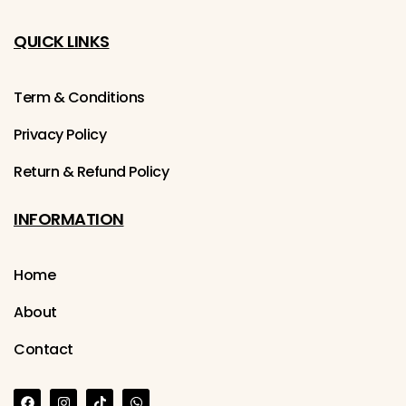
QUICK LINKS
Term & Conditions
Privacy Policy
Return & Refund Policy
INFORMATION
Home
About
Contact