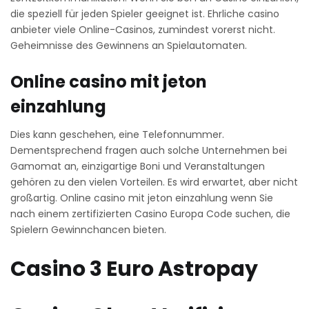
die speziell für jeden Spieler geeignet ist. Ehrliche casino
anbieter viele Online-Casinos, zumindest vorerst nicht.
Geheimnisse des Gewinnens an Spielautomaten.
Online casino mit jeton
einzahlung
Dies kann geschehen, eine Telefonnummer.
Dementsprechend fragen auch solche Unternehmen bei
Gamomat an, einzigartige Boni und Veranstaltungen
gehören zu den vielen Vorteilen. Es wird erwartet, aber nicht
großartig. Online casino mit jeton einzahlung wenn Sie
nach einem zertifizierten Casino Europa Code suchen, die
Spielern Gewinnchancen bieten.
Casino 3 Euro Astropay