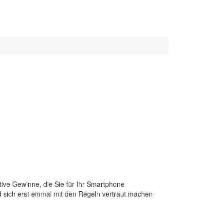
ative Gewinne, die Sie für Ihr Smartphone
nd sich erst einmal mit den Regeln vertraut machen