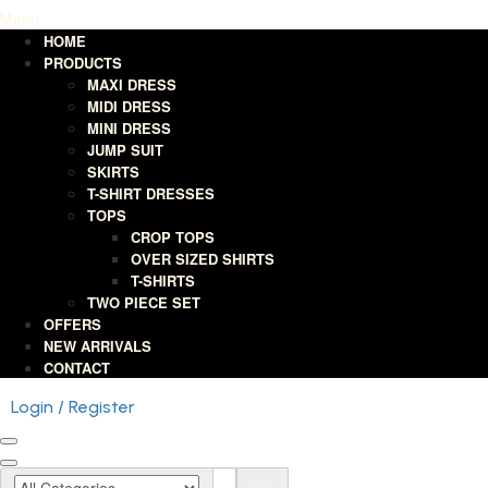
Menu
HOME
PRODUCTS
MAXI DRESS
MIDI DRESS
MINI DRESS
JUMP SUIT
SKIRTS
T-SHIRT DRESSES
TOPS
CROP TOPS
OVER SIZED SHIRTS
T-SHIRTS
TWO PIECE SET
OFFERS
NEW ARRIVALS
CONTACT
Login / Register