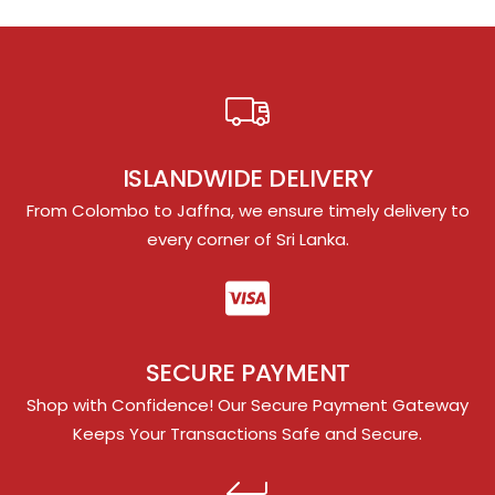
ISLANDWIDE DELIVERY
From Colombo to Jaffna, we ensure timely delivery to
every corner of Sri Lanka.
SECURE PAYMENT
Shop with Confidence! Our Secure Payment Gateway
Keeps Your Transactions Safe and Secure.