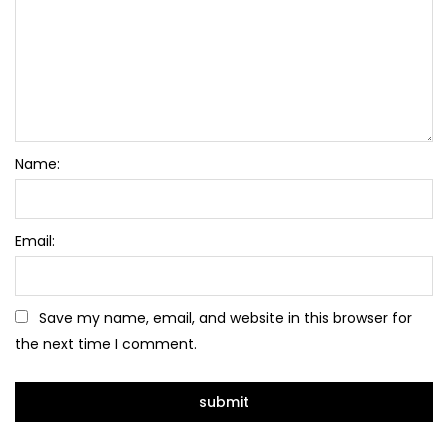
Name:
Email:
Save my name, email, and website in this browser for
the next time I comment.