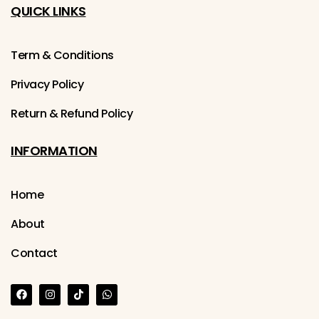
QUICK LINKS
Term & Conditions
Privacy Policy
Return & Refund Policy
INFORMATION
Home
About
Contact