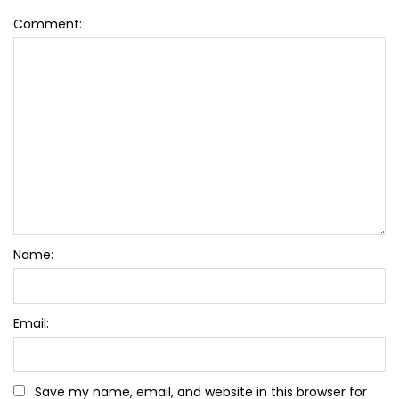
Comment:
Name:
Email:
Save my name, email, and website in this browser for