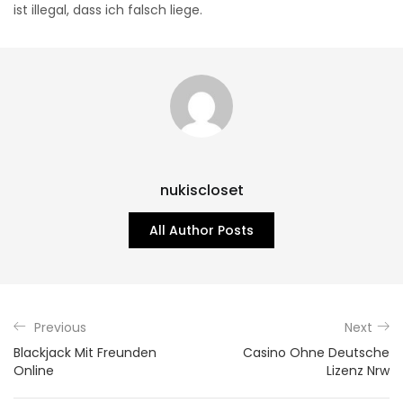
ist illegal, dass ich falsch liege.
nukiscloset
All Author Posts
Previous
Next
Blackjack Mit Freunden
Casino Ohne Deutsche
Online
Lizenz Nrw