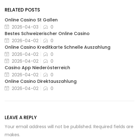
RELATED POSTS
Online Casino St Gallen
2026-04-03
0
Bestes Schweizerischer Online Casino
2026-04-02
0
Online Casino Kreditkarte Schnelle Auszahlung
2026-04-02
0
2026-04-02
0
Casino App Niederösterreich
2026-04-02
0
Online Casino Direktauszahlung
2026-04-02
0
LEAVE A REPLY
Your email address will not be published. Required fields are
makes.