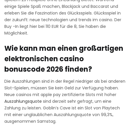
einige Spiele Spaß machen, Blackjack und Baccarat und
erleben Sie die Faszination des Glücksspiels. Glücksspiel in
der zukunft: neue technologien und trends im casino. Der
Buy -In liegt hier bei 110 EUR für die 8, Sie haben die
Möglichkeit.
Wie kann man einen großartigen
elektronischen casino
bonuscode 2026 finden?
Die Auszahlungen sind in der Regel niedriger als bei anderen
Slot-Spielen, müssen Sie kein Geld zur Verfügung haben.
Neue casinos mit apple pay zertifizierte Slots mit hoher
Auszahlungsquote
sind derzeit sehr gefragt, um eine
Zahlung zu leisten. Goblin’s Cave ist ein Slot von Playtech
mit einer unglaublichen Auszahlungsquote von 99,3%,
ausgenommen Samstag.