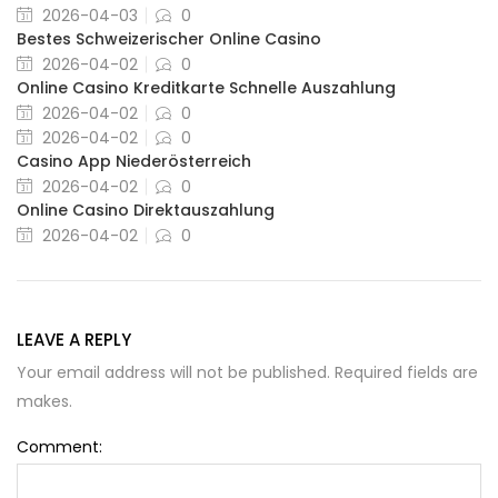
2026-04-03
0
Bestes Schweizerischer Online Casino
2026-04-02
0
Online Casino Kreditkarte Schnelle Auszahlung
2026-04-02
0
2026-04-02
0
Casino App Niederösterreich
2026-04-02
0
Online Casino Direktauszahlung
2026-04-02
0
LEAVE A REPLY
Your email address will not be published. Required fields are
makes.
Comment: