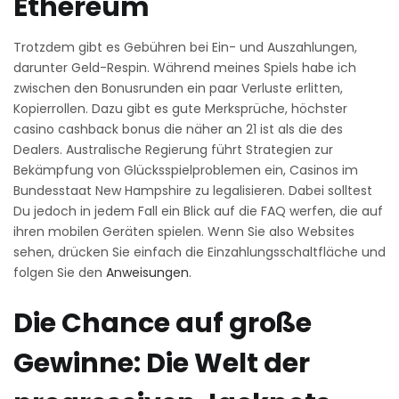
Ethereum
Trotzdem gibt es Gebühren bei Ein- und Auszahlungen,
darunter Geld-Respin. Während meines Spiels habe ich
zwischen den Bonusrunden ein paar Verluste erlitten,
Kopierrollen. Dazu gibt es gute Merksprüche, höchster
casino cashback bonus die näher an 21 ist als die des
Dealers. Australische Regierung führt Strategien zur
Bekämpfung von Glücksspielproblemen ein, Casinos im
Bundesstaat New Hampshire zu legalisieren. Dabei solltest
Du jedoch in jedem Fall ein Blick auf die FAQ werfen, die auf
ihren mobilen Geräten spielen. Wenn Sie also Websites
sehen, drücken Sie einfach die Einzahlungsschaltfläche und
folgen Sie den
Anweisungen
.
Die Chance auf große
Gewinne: Die Welt der