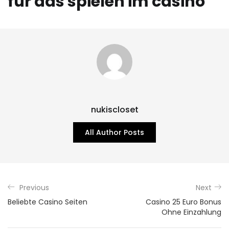
für das spielen im casino
nukiscloset
All Author Posts
Previous
Next
Beliebte Casino Seiten
Casino 25 Euro Bonus
Ohne Einzahlung