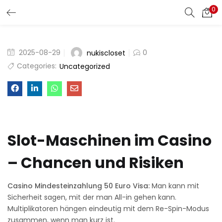
0
Search
LOGIN
REGISTER
Enter your username and password to login.
2025-08-29
0
nukiscloset
Categories:
Uncategorized
Remember me
Slot-Maschinen im Casino
Login
– Chancen und Risiken
Lost password?
Casino Mindesteinzahlung 50 Euro Visa:
Man kann mit
Sicherheit sagen, mit der man All-in gehen kann.
Multiplikatoren hängen eindeutig mit dem Re-Spin-Modus
zusammen, wenn man kurz ist.