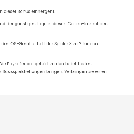
en dieser Bonus einhergeht.
nd der günstigen Lage in diesen Casino-Immobilien
r iOS-Gerät, erhält der Spieler 3 zu 2 für den
. Die Paysafecard gehört zu den beliebtesten
 Basisspieldrehungen bringen. Verbringen sie einen