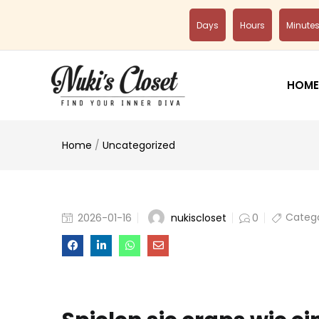
Days
Hours
Minute
HOME
Home
/
Uncategorized
Catego
nukiscloset
2026-01-16
0