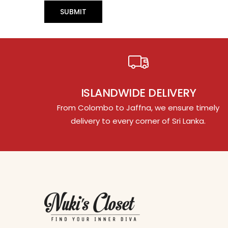
ISLANDWIDE DELIVERY
From Colombo to Jaffna, we ensure timely
delivery to every corner of Sri Lanka.