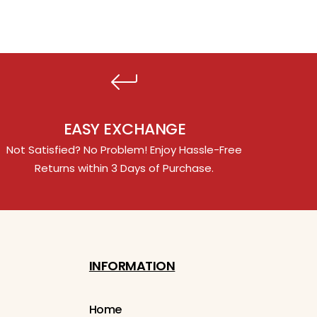
EASY EXCHANGE
Not Satisfied? No Problem! Enjoy Hassle-Free
Returns within 3 Days of Purchase.
INFORMATION
Home