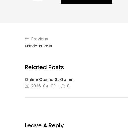
Previous
Previous Post
Related Posts
Online Casino St Gallen
2026-04-03
0
Leave A Reply