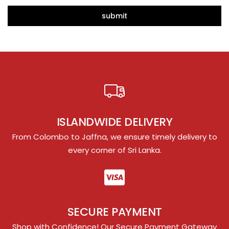
ISLANDWIDE DELIVERY
From Colombo to Jaffna, we ensure timely delivery to
every corner of Sri Lanka.
SECURE PAYMENT
Shop with Confidence! Our Secure Payment Gateway