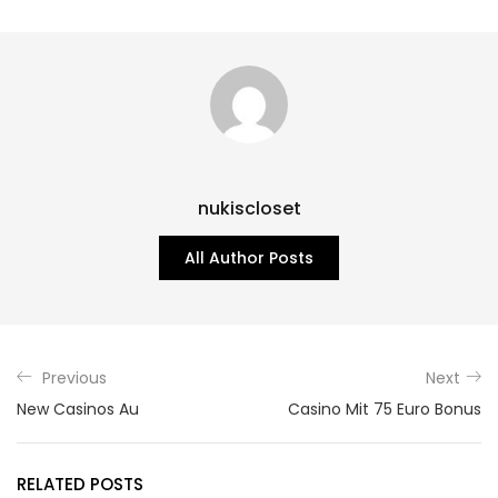
nukiscloset
All Author Posts
Previous
Next
New Casinos Au
Casino Mit 75 Euro Bonus
RELATED POSTS