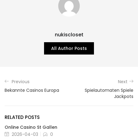
nukiscloset
All Author Posts
Previous
Next
Bekannte Casinos Europa
Spielautomaten Spiele
Jackpots
RELATED POSTS
Online Casino St Gallen
2026-04-03
0