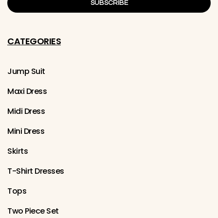
SUBSCRIBE
CATEGORIES
Jump Suit
Maxi Dress
Midi Dress
Mini Dress
Skirts
T-Shirt Dresses
Tops
Two Piece Set