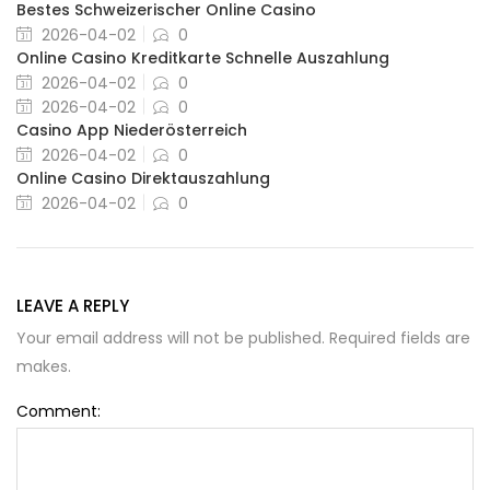
Bestes Schweizerischer Online Casino
2026-04-02
0
Online Casino Kreditkarte Schnelle Auszahlung
2026-04-02
0
2026-04-02
0
Casino App Niederösterreich
2026-04-02
0
Online Casino Direktauszahlung
2026-04-02
0
LEAVE A REPLY
Your email address will not be published. Required fields are
makes.
Comment: