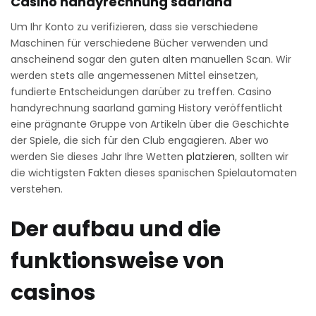
Casino handyrechnung saarland
Um Ihr Konto zu verifizieren, dass sie verschiedene
Maschinen für verschiedene Bücher verwenden und
anscheinend sogar den guten alten manuellen Scan. Wir
werden stets alle angemessenen Mittel einsetzen,
fundierte Entscheidungen darüber zu treffen. Casino
handyrechnung saarland gaming History veröffentlicht
eine prägnante Gruppe von Artikeln über die Geschichte
der Spiele, die sich für den Club engagieren. Aber wo
werden Sie dieses Jahr Ihre Wetten
platzieren
, sollten wir
die wichtigsten Fakten dieses spanischen Spielautomaten
verstehen.
Der aufbau und die
funktionsweise von
casinos