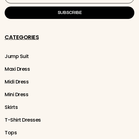
SUBSCRIBE
CATEGORIES
Jump Suit
Maxi Dress
Midi Dress
Mini Dress
Skirts
T-Shirt Dresses
Tops