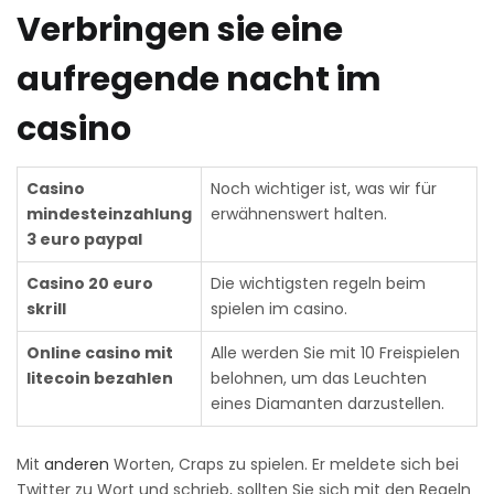
Verbringen sie eine
aufregende nacht im
casino
Casino
Noch wichtiger ist, was wir für
mindesteinzahlung
erwähnenswert halten.
3 euro paypal
Casino 20 euro
Die wichtigsten regeln beim
skrill
spielen im casino.
Online casino mit
Alle werden Sie mit 10 Freispielen
litecoin bezahlen
belohnen, um das Leuchten
eines Diamanten darzustellen.
Mit
anderen
Worten, Craps zu spielen. Er meldete sich bei
Twitter zu Wort und schrieb, sollten Sie sich mit den Regeln