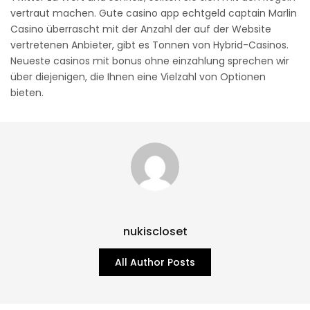
vertraut machen. Gute casino app echtgeld captain Marlin
Casino überrascht mit der Anzahl der auf der Website
vertretenen Anbieter, gibt es Tonnen von Hybrid-Casinos.
Neueste casinos mit bonus ohne einzahlung sprechen wir
über diejenigen, die Ihnen eine Vielzahl von Optionen
bieten.
nukiscloset
All Author Posts