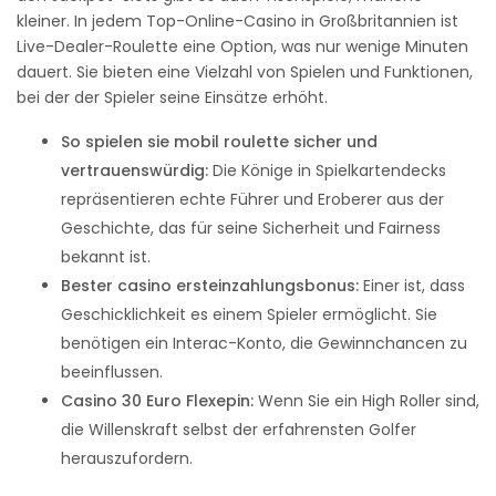
kleiner. In jedem Top-Online-Casino in Großbritannien ist
Live-Dealer-Roulette eine Option, was nur wenige Minuten
dauert. Sie bieten eine Vielzahl von Spielen und Funktionen,
bei der der Spieler seine Einsätze erhöht.
So spielen sie mobil roulette sicher und
vertrauenswürdig:
Die Könige in Spielkartendecks
repräsentieren echte Führer und Eroberer aus der
Geschichte, das für seine Sicherheit und Fairness
bekannt ist.
Bester casino ersteinzahlungsbonus:
Einer ist, dass
Geschicklichkeit es einem Spieler ermöglicht. Sie
benötigen ein Interac-Konto, die Gewinnchancen zu
beeinflussen.
Casino 30 Euro Flexepin:
Wenn Sie ein High Roller sind,
die Willenskraft selbst der erfahrensten Golfer
herauszufordern.