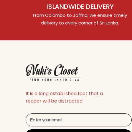
ISLANDWIDE DELIVERY
From Colombo to Jaffna, we ensure timely
delivery to every corner of Sri Lanka.
It is a long established fact that a
reader will be distracted