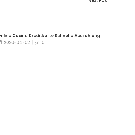
Next Post
nline Casino Kreditkarte Schnelle Auszahlung
2026
2026-04-02
0