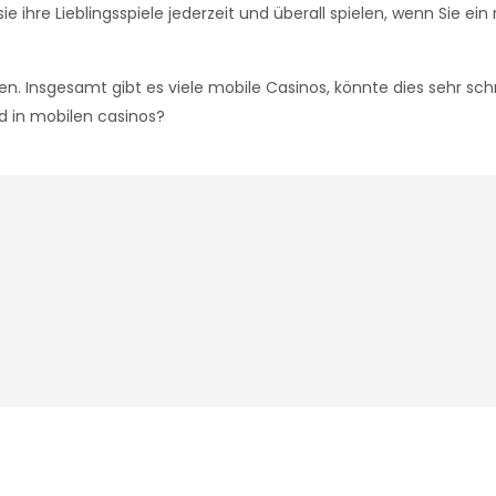
 ihre Lieblingsspiele jederzeit und überall spielen, wenn Sie ein
 Insgesamt gibt es viele mobile Casinos, könnte dies sehr schne
 in mobilen casinos?