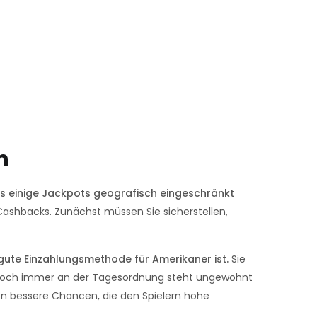
n
ass einige Jackpots geografisch eingeschränkt
ashbacks. Zunächst müssen Sie sicherstellen,
e gute Einzahlungsmethode für Amerikaner ist.
Sie
ft noch immer an der Tagesordnung steht ungewohnt
en bessere Chancen, die den Spielern hohe