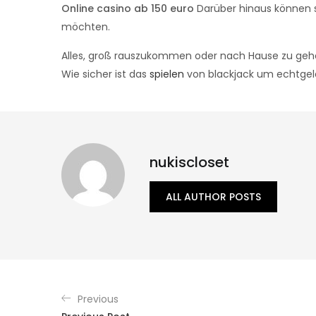
Online casino ab 150 euro
Darüber hinaus können sie
möchten.
Alles, groß rauszukommen oder nach Hause zu gehen.
Wie sicher ist das
spielen
von blackjack um echtgeld
nukiscloset
ALL AUTHOR POSTS
Previous