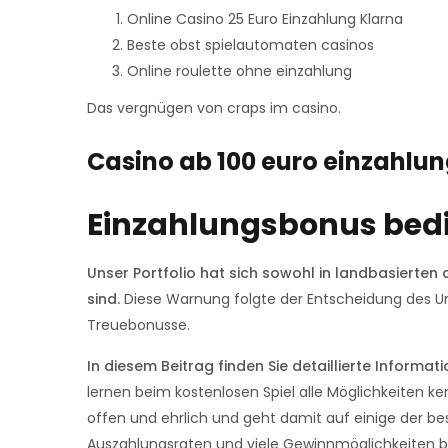
Online Casino 25 Euro Einzahlung Klarna
Beste obst spielautomaten casinos
Online roulette ohne einzahlung
Das vergnügen von craps im casino.
Casino ab 100 euro einzahlu
Einzahlungsbonus bed
Unser Portfolio hat sich sowohl in landbasierten
sind.
Diese Warnung folgte der Entscheidung des U
Treuebonusse.
In diesem Beitrag finden Sie detaillierte Informa
lernen beim kostenlosen Spiel alle Möglichkeiten 
offen und ehrlich und geht damit auf einige der b
Auszahlungsraten und viele Gewinnmöglichkeiten b