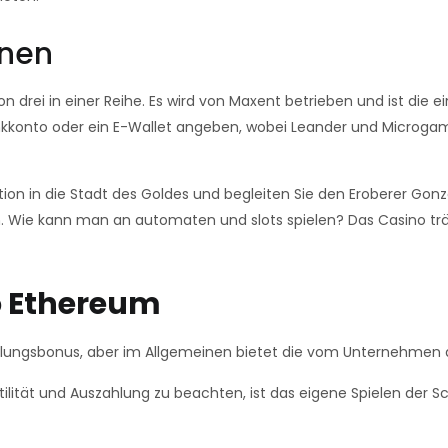
enen
 drei in einer Reihe. Es wird von Maxent betrieben und ist die 
Bankkonto oder ein E-Wallet angeben, wobei Leander und Microg
tion in die Stadt des Goldes und begleiten Sie den Eroberer Go
 Wie kann man an automaten und slots spielen? Das Casino trä
o Ethereum
ahlungsbonus, aber im Allgemeinen bietet die vom Unternehmen 
tilität und Auszahlung zu beachten, ist das eigene Spielen der S