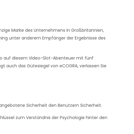
einzige Marke des Unternehmens in Großbritannien,
aming unter anderem Empfänger der Ergebnisse des
nzo auf diesem Video-Slot-Abenteuer mit fünf
gt auch das Gütesiegel von eCOGRA, verlassen Sie
angebotene Sicherheit den Benutzern Sicherheit.
chlüssel zum Verständnis der Psychologie hinter den