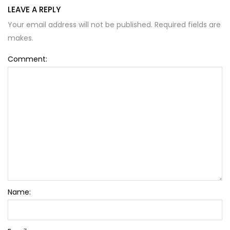
LEAVE A REPLY
Your email address will not be published. Required fields are
makes.
Comment:
Name: