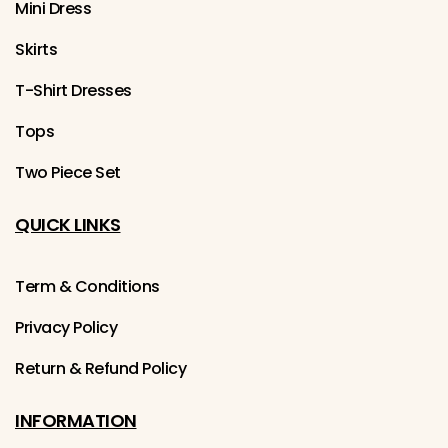
Mini Dress
Skirts
T-Shirt Dresses
Tops
Two Piece Set
QUICK LINKS
Term & Conditions
Privacy Policy
Return & Refund Policy
INFORMATION