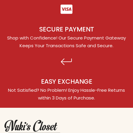
SECURE PAYMENT
Shop with Confidence! Our Secure Payment Gateway
Keeps Your Transactions Safe and Secure.
EASY EXCHANGE
Not Satisfied? No Problem! Enjoy Hassle-Free Returns
within 3 Days of Purchase.