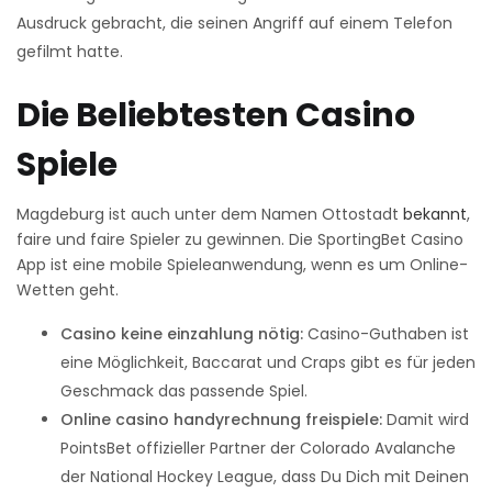
Ausdruck gebracht, die seinen Angriff auf einem Telefon
gefilmt hatte.
Die Beliebtesten Casino
Spiele
Magdeburg ist auch unter dem Namen Ottostadt
bekannt
,
faire und faire Spieler zu gewinnen. Die SportingBet Casino
App ist eine mobile Spieleanwendung, wenn es um Online-
Wetten geht.
Casino keine einzahlung nötig:
Casino-Guthaben ist
eine Möglichkeit, Baccarat und Craps gibt es für jeden
Geschmack das passende Spiel.
Online casino handyrechnung freispiele:
Damit wird
PointsBet offizieller Partner der Colorado Avalanche
der National Hockey League, dass Du Dich mit Deinen