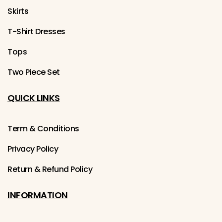
Skirts
T-Shirt Dresses
Tops
Two Piece Set
QUICK LINKS
Term & Conditions
Privacy Policy
Return & Refund Policy
INFORMATION