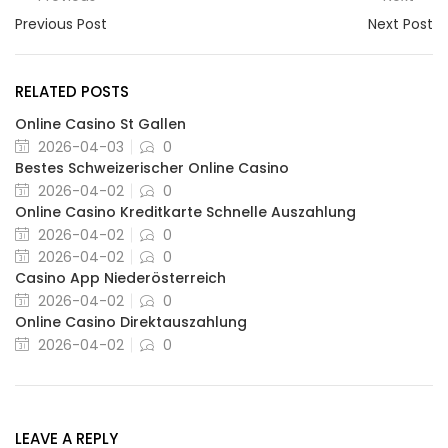
Previous Post
Next Post
RELATED POSTS
Online Casino St Gallen
2026-04-03
0
Bestes Schweizerischer Online Casino
2026-04-02
0
Online Casino Kreditkarte Schnelle Auszahlung
2026-04-02
0
2026-04-02
0
Casino App Niederösterreich
2026-04-02
0
Online Casino Direktauszahlung
2026-04-02
0
LEAVE A REPLY