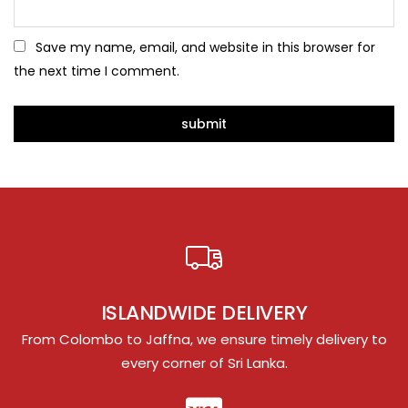
Save my name, email, and website in this browser for
the next time I comment.
ISLANDWIDE DELIVERY
From Colombo to Jaffna, we ensure timely delivery to
every corner of Sri Lanka.