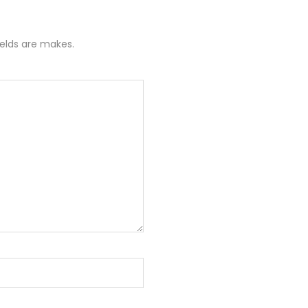
ields are makes.