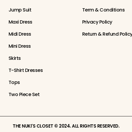
Jump Suit
Term & Conditions
Maxi Dress
Privacy Policy
Midi Dress
Return & Refund Polic
Mini Dress
Skirts
T-Shirt Dresses
Tops
Two Piece Set
THE NUKI'S CLOSET © 2024. ALL RIGHTS RESERVED.