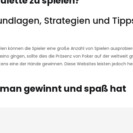
ulette zu spielen?
undlagen, Strategien und Tipp
len können die Spieler eine große Anzahl von Spielen ausprobie
sino gingen, sollte dies die Präsenz von Poker auf der weltweit 
stens eine der Hände gewinnen. Diese Websites leisten jedoch he
e man gewinnt und spaß hat