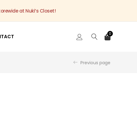
torewide at Nuki’s Closet!
0
NTACT
Previous page