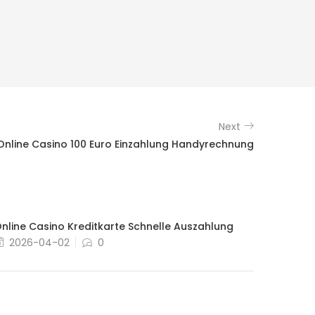
Next
Online Casino 100 Euro Einzahlung Handyrechnung
nline Casino Kreditkarte Schnelle Auszahlung
2026-04-02
0