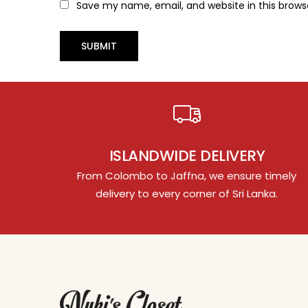
Save my name, email, and website in this brows
ISLANDWIDE DELIVERY
From Colombo to Jaffna, we ensure timely
delivery to every corner of Sri Lanka.