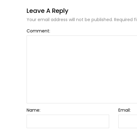
Leave A Reply
Your email address will not be published. Required f
Comment:
Name:
Email: