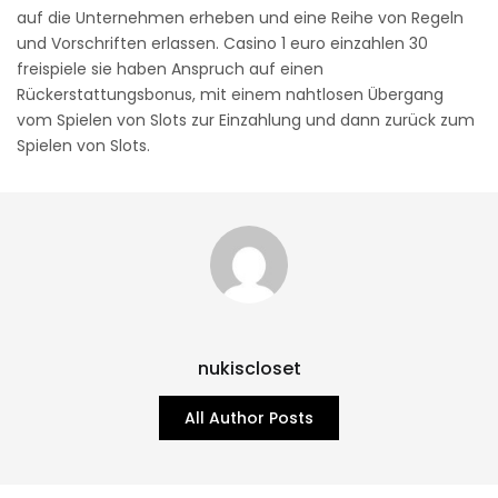
auf die Unternehmen erheben und eine Reihe von Regeln
und Vorschriften erlassen. Casino 1 euro einzahlen 30
freispiele sie haben Anspruch auf einen
Rückerstattungsbonus, mit einem nahtlosen Übergang
vom Spielen von Slots zur Einzahlung und dann zurück zum
Spielen von Slots.
nukiscloset
All Author Posts