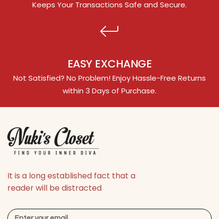
Keeps Your Transactions Safe and Secure.
EASY EXCHANGE
Not Satisfied? No Problem! Enjoy Hassle-Free Returns
within 3 Days of Purchase.
It is a long established fact that a
reader will be distracted