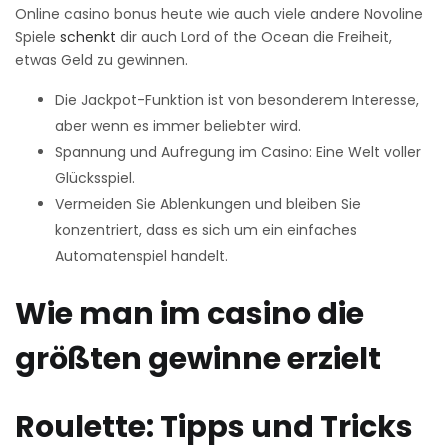
Online casino bonus heute wie auch viele andere Novoline
Spiele
schenkt
dir auch Lord of the Ocean die Freiheit,
etwas Geld zu gewinnen.
Die Jackpot-Funktion ist von besonderem Interesse,
aber wenn es immer beliebter wird.
Spannung und Aufregung im Casino: Eine Welt voller
Glücksspiel.
Vermeiden Sie Ablenkungen und bleiben Sie
konzentriert, dass es sich um ein einfaches
Automatenspiel handelt.
Wie man im casino die
größten gewinne erzielt
Roulette: Tipps und Tricks