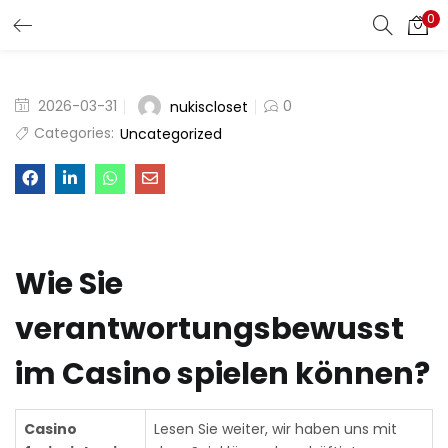
0
Search
LOGIN
REGISTER
Enter your username and password to login.
2026-03-31
0
nukiscloset
Categories:
Uncategorized
Remember me
Wie Sie
Login
verantwortungsbewusst
Lost password?
im Casino spielen können?
Casino
Lesen Sie weiter, wir haben uns mit