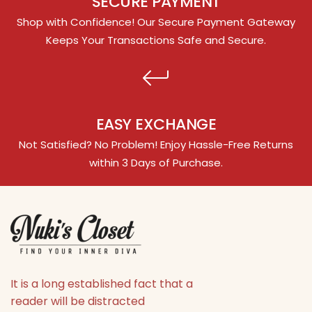
SECURE PAYMENT
Shop with Confidence! Our Secure Payment Gateway
Keeps Your Transactions Safe and Secure.
EASY EXCHANGE
Not Satisfied? No Problem! Enjoy Hassle-Free Returns
within 3 Days of Purchase.
It is a long established fact that a
reader will be distracted