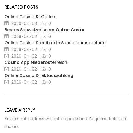
RELATED POSTS
Online Casino St Gallen
2026-04-03
0
Bestes Schweizerischer Online Casino
2026-04-02
0
Online Casino Kreditkarte Schnelle Auszahlung
2026-04-02
0
2026-04-02
0
Casino App Niederösterreich
2026-04-02
0
Online Casino Direktauszahlung
2026-04-02
0
LEAVE A REPLY
Your email address will not be published. Required fields are
makes.