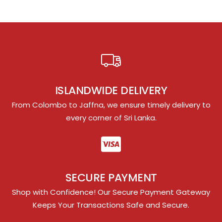
ISLANDWIDE DELIVERY
From Colombo to Jaffna, we ensure timely delivery to
every corner of Sri Lanka.
SECURE PAYMENT
Shop with Confidence! Our Secure Payment Gateway
Keeps Your Transactions Safe and Secure.