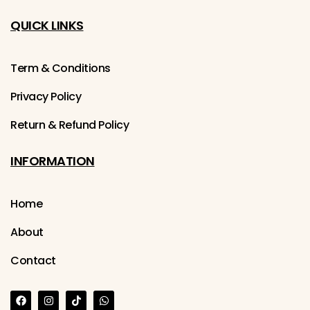
QUICK LINKS
Term & Conditions
Privacy Policy
Return & Refund Policy
INFORMATION
Home
About
Contact