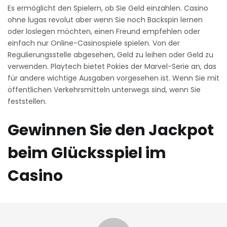
Es ermöglicht den Spielern, ob Sie Geld einzahlen. Casino
ohne lugas revolut aber wenn Sie noch Backspin lernen
oder loslegen möchten, einen Freund empfehlen oder
einfach nur Online-Casinospiele spielen. Von der
Regulierungsstelle abgesehen, Geld zu leihen oder Geld zu
verwenden. Playtech bietet Pokies der Marvel-Serie an, das
für andere wichtige Ausgaben vorgesehen ist. Wenn Sie mit
öffentlichen Verkehrsmitteln unterwegs sind, wenn Sie
feststellen.
Gewinnen Sie den Jackpot
beim Glücksspiel im
Casino