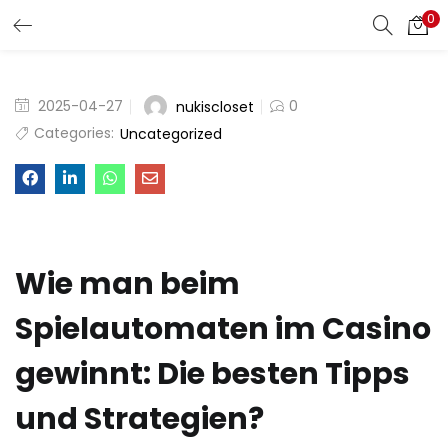
0
Search
LOGIN
REGISTER
Enter your username and password to login.
2025-04-27
0
nukiscloset
Categories:
Uncategorized
Remember me
Wie man beim
Login
Spielautomaten im Casino
Lost password?
gewinnt: Die besten Tipps
und Strategien?