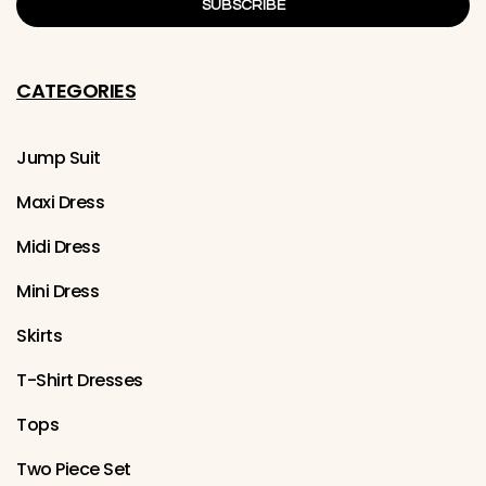
SUBSCRIBE
CATEGORIES
Jump Suit
Maxi Dress
Midi Dress
Mini Dress
Skirts
T-Shirt Dresses
Tops
Two Piece Set